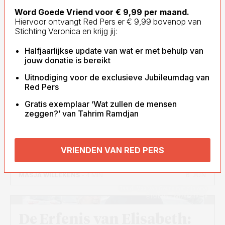
Word Goede Vriend voor € 9,99 per maand.
Hiervoor ontvangt Red Pers er € 9,99 bovenop van
Stichting Veronica en krijg jij:
Halfjaarlijkse update van wat er met behulp van
jouw donatie is bereikt
Uitnodiging voor de exclusieve Jubileumdag van
Red Pers
Gratis exemplaar ‘Wat zullen de mensen
zeggen?’ van Tahrim Ramdjan
VRIENDEN VAN RED PERS
6 JUN
MASJA WILLEKENS
- 4 MIN
Beeld: Max van Geuns met zijn oma
Elisabeth - privécollectie
De Erfenis van Elisabeth: