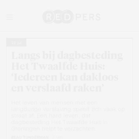
Beeld: John
Skip and go to content
Directly to navigation
28 jul
Langs bij dagbesteding
Het Twaalfde Huis:
‘Iedereen kan dakloos
en verslaafd raken’
Het leven van mensen met een
langdurige verslaving speelt zich vaak op
straat af. Een hard leven, dat
dagbesteding Het Twaalfde Huis in
Groningen helpt te verzachten.
BEAU TUNDERMAN
- 7 MIN