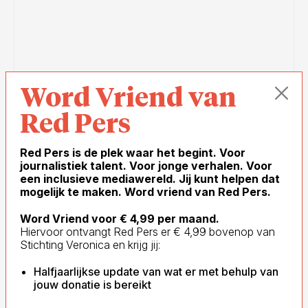
Word Vriend van
Red Pers
Red Pers is de plek waar het begint. Voor
23 JUN
AMELIA VELDHUIS
- 3 MIN
journalistiek talent. Voor jonge verhalen. Voor
een inclusieve mediawereld. Jij kunt helpen dat
Beeld: Jarie Smeding
mogelijk te maken. Word vriend van Red Pers.
Opinie: Wie vlees eet, is
Word Vriend voor € 4,99 per maand.
Hiervoor ontvangt Red Pers er € 4,99 bovenop van
geen dierenvriend
Stichting Veronica en krijg jij:
Halfjaarlijkse update van wat er met behulp van
jouw donatie is bereikt