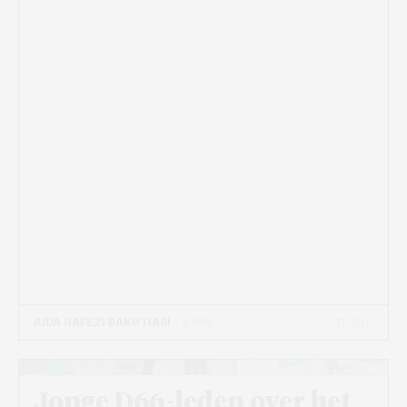
11 JUL
AIDA HAFEZI BAKHTIARI
- 9 MIN
Beeld: D66 verliest linkse kiezers in
minderheidskabinet - Wikimedia
Commons, Sebastiaan ter Burg
Jonge D66-leden over het