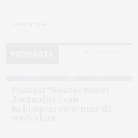
8 JUN
YULINN WEGMAN
- 5 MIN
MEER PODCASTS
PODCASTS
Podcast ‘Wouter wordt
Journalist’: van
helikopterview naar de
werkvloer