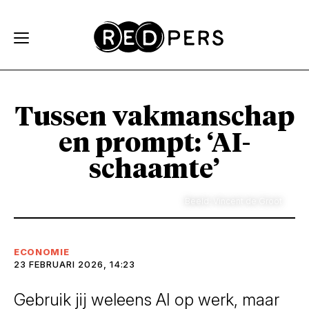
Skip and go to content
Directly to navigation
Tussen vakmanschap
en prompt: ‘AI-
schaamte’
Beeld: Vincent de Groot
ECONOMIE
23 FEBRUARI 2026, 14:23
Gebruik jij weleens AI op werk, maar