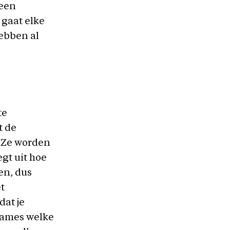
 een
e gaat elke
hebben al
te
t de
. Ze worden
egt uit hoe
ten, dus
et
dat je
 dames welke