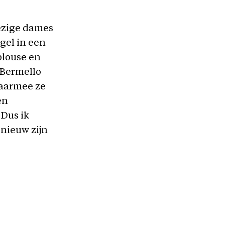
ezige dames
egel in een
blouse en
 Bermello
waarmee ze
en
Dus ik
nieuw zijn