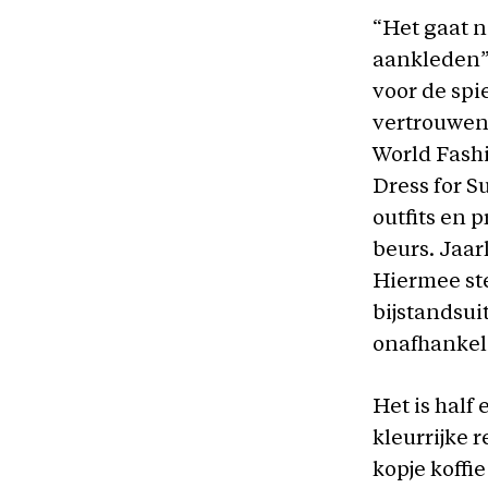
“Het gaat n
aankleden”, 
voor de spi
vertrouwen
World Fash
Dress for Su
outfits en
beurs. Jaar
Hiermee st
bijstandsu
onafhankeli
Het is half
kleurrijke 
kopje koffie