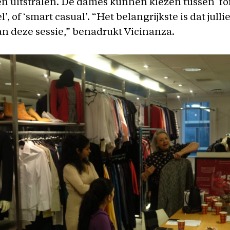
en uitstralen. De dames kunnen kiezen tussen ‘fo
’, of ‘smart casual’. “Het belangrijkste is dat julli
n deze sessie,” benadrukt Vicinanza.