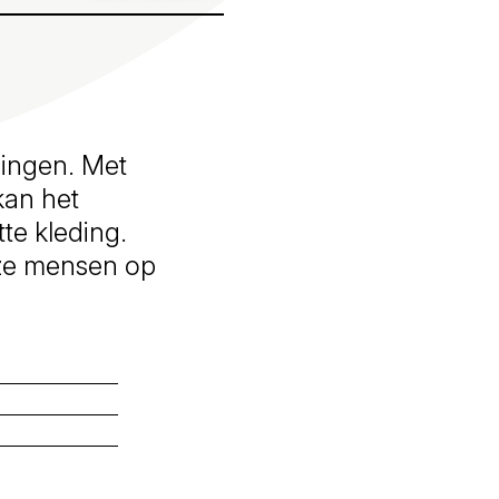
gingen. Met
kan het
tte kleding.
eze mensen op