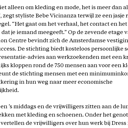
iet alleen om kleding en mode, het is meer dan a
zegt styliste Bebe Vicinanza terwijl ze een jasje 
egel. “Het gaat om het verhaal, het contact en het
 dat je iemand meegeeft.” Op de zevende etage v
ion Centre bevindt zich de Amsterdamse vestigi
ccess. De stichting biedt kosteloos persoonlijke so
 presentatie-advies aan werkzoekenden met een k
lijks kloppen rond de 750 mensen aan voor een kl
eunt de stichting mensen met een minimuminko
itkering in hun weg naar meer economische
jkheid.
 een ’s middags en de vrijwilligers zitten aan de l
rekken met kleding en schoenen. Onder het geno
 vertellen de vrijwilligers over hun werk bij Dress