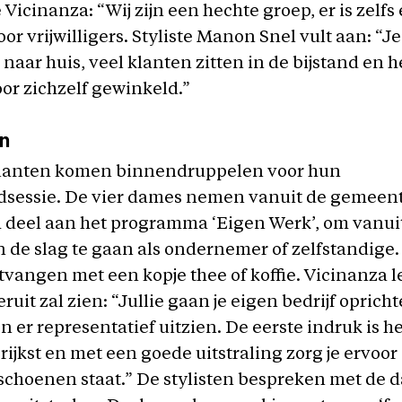
 Vicinanza: “Wij zijn een hechte groep, er is zelfs
oor vrijwilligers. Styliste Manon Snel vult aan: “J
e
naar huis, veel klanten zitten in de bijstand en 
oor zichzelf gewinkeld.”
en
klanten komen binnendruppelen voor hun
dsessie. De vier dames nemen vanuit de gemeen
deel aan het programma ‘Eigen Werk’, om vanui
n de slag te gaan als ondernemer of zelfstandige
ntvangen met een kopje thee of koffie. Vicinanza l
uit zal zien: “Jullie gaan je eigen bedrijf oprich
n er representatief uitzien. De eerste indruk is h
rijkst en met een goede uitstraling zorg je ervoor 
e schoenen staat.” De stylisten bespreken met de