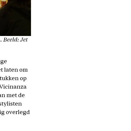
. Beeld: Jet
ige
t laten om
 stukken op
 Vicinanza
aan met de
stylisten
ig overlegd