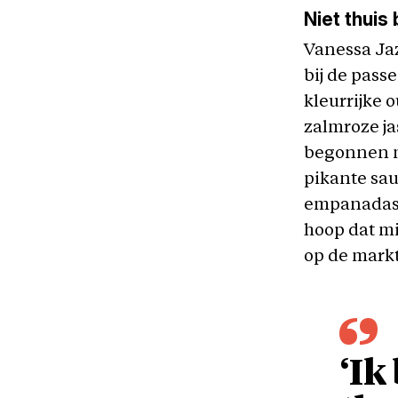
Niet thuis 
Vanessa Ja
bij de pass
kleurrijke 
zalmroze ja
begonnen m
pikante sau
empanadas 
hoop dat m
op de mark
‘Ik