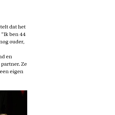
elt dat het
 “Ik ben 44
 nog ouder,
nd en
partner. Ze
 een eigen