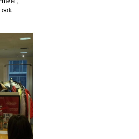
rmeel’,
e ook