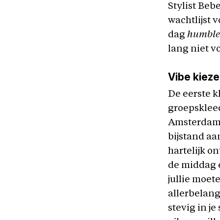
Stylist Bebe
wachtlijst v
dag
humbl
lang niet v
Vibe kiez
De eerste 
groepsklee
Amsterdam 
bijstand aa
hartelijk o
de middag er
jullie moete
allerbelang
stevig in j