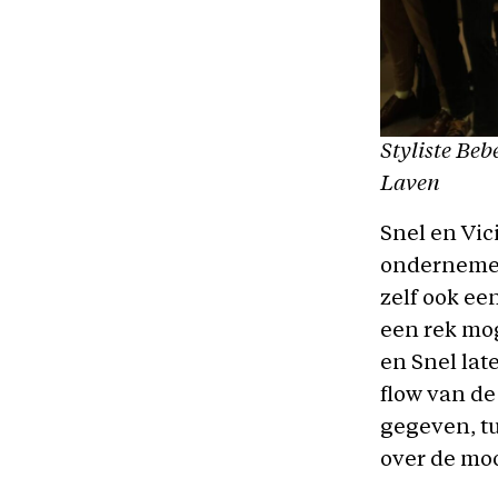
Styliste Beb
Laven
Snel en Vic
ondernemer
zelf ook ee
een rek mog
en Snel lat
flow van de
gegeven, t
over de moo