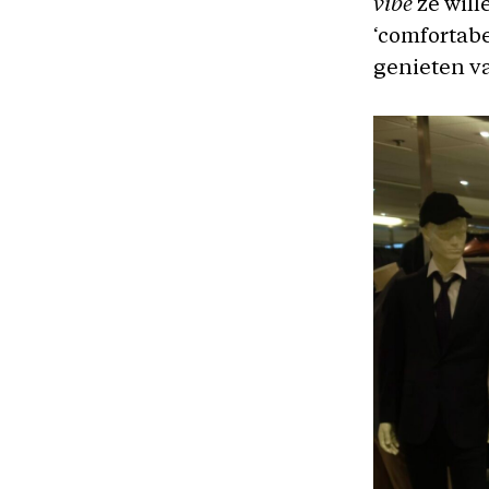
vibe
ze will
‘comfortabel
genieten va