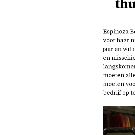
thu
Espinoza Be
voor haar n
jaar en wil 
en misschie
langskomen 
moeten all
moeten voo
bedrijf op t