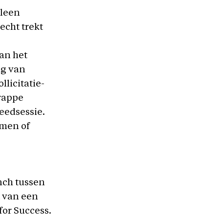
lleen
recht trekt
an het
ng van
llicitatie-
rappe
eedsessie.
men of
unch tussen
t van een
 for Success.