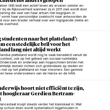
schiedenis anders gelopen’
elser (48) leidt een actief leven als ervaren zeilster en
 bij de Rijksoverheid wanneer zij in 2011 ziek wordt door
ening die veel van haar artsen niet begrijpen. In
' vormt haar persoonlijke zoektocht naar antwoorden de
d voor een breder verhaal over een ingrijpende ziekte en
de overheid.
 studenten naar het platteland’:
 een stedelijke bril voor het
land lang niet altijd werkt
landse platteland wordt nog te vaak benaderd vanuit de
 context, ook op het gebied van sociaal-ruimtelijke
 Onderzoek en onderwijs aan hogescholen binnen het
uimtelijk domein richten zich grotendeels op steden en
n niet op het platteland en haar inwoners. Een gemiste
llen twee onderzoekers van de Hanze en de HAN.
derwijs hoort niet efficiënt te zijn,
it hoogleraar Gerdien Bertram-
t
lancestaat kruipt steeds verder het klaslokaal in. Wat
op school doen wordt systematisch bijgehouden in