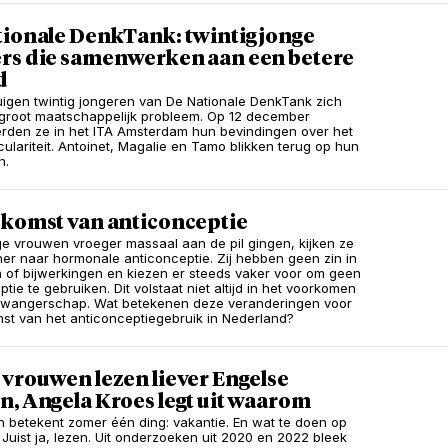
tionale DenkTank: twintig jonge
rs die samenwerken aan een betere
d
buigen twintig jongeren van De Nationale DenkTank zich
groot maatschappelijk probleem. Op 12 december
rden ze in het ITA Amsterdam hun bevindingen over het
culariteit. Antoinet, Magalie en Tamo blikken terug op hun
n.
ekomst van anticonceptie
e vrouwen vroeger massaal aan de pil gingen, kijken ze
cher naar hormonale anticonceptie. Zij hebben geen zin in
of bijwerkingen en kiezen er steeds vaker voor om geen
tie te gebruiken. Dit volstaat niet altijd in het voorkomen
zwangerschap. Wat betekenen deze veranderingen voor
st van het anticonceptiegebruik in Nederland?
vrouwen lezen liever Engelse
n, Angela Kroes legt uit waarom
n betekent zomer één ding: vakantie. En wat te doen op
 Juist ja, lezen. Uit onderzoeken uit 2020 en 2022 bleek