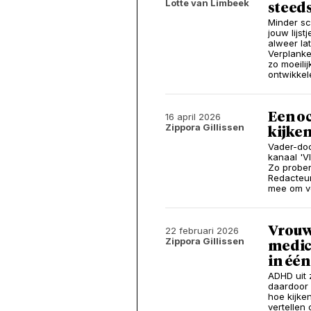
Lotte van Limbeek
steeds
Minder sc
jouw lijs
alweer la
Verplanke
zo moeili
ontwikkel
Een oc
16 april 2026
Zippora Gillissen
kijken
Vader-do
kanaal 'V
Zo prober
Redacteur
mee om vo
Vrouw
22 februari 2026
Zippora Gillissen
medica
in één
ADHD uit 
daardoor 
hoe kijke
vertellen