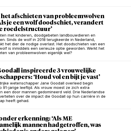
 het afschieten van probleemwolven
Als je een wolf doodschiet, verandert
e roedelstructuur’
enten met kinderen, doodgebeten landbouwdieren en
en. Sinds de wolf in 2018 terugkeerde in Nederland,
kt het dier de nodige overlast. Het doodschieten van een
olf is inmiddels een serieuze optie geworden. Werkt het
ten van probleemwolven eigenlijk wel?
oodall inspireerde 3 vrouwelijke
chappers: ‘Houd vol en bijt je vast’
drijke wetenschapper Jane Goodall overleed begin
 91-jarige leeftijd. Als vrouw moest ze zich extra
in een door mannen gedomineerd veld. Drie Nederlandse
ertellen over de impact die Goodall op hun carrière in de
ap heeft gehad.
onder erkenning: ‘Als ME
amelijk mannen had getroffen, was