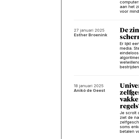
computers
aan het z
voor mind
De zin
27 januari 2025
Esther Broenink
scher
Er lijkt e
media. St
eindeloos
algoritme
welwillen
bestrijde
Univer
18 januari 2025
Anikó de Geest
zelfge
vakken
regels
Je scrolt 
ziet de n
zelfgesch
soms enke
betalen v