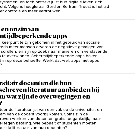
ystemen, en toch onttrekt juist hun digitale leven zich
icht. Volgens hoogleraar Gerdien Bertram-Troost is het tijd
er controle en meer vertrouwen.
 en onzin van
mtijdbeperkende apps
en keerpunt te zijn gekomen in het gebruik van sociale
eeds meer mensen ervaren de negatieve gevolgen van
 scrollen, en zijn op zoek naar manieren om verslavende
s te overwinnen. Schermtijdbeperkende apps haken
d in op deze behoefte. Werkt dat wel, apps met apps
n?
sitair docenten die hun
schreven literatuur aanbieden bij
: wat zijn de overwegingen en
?
door de literatuurlijst van een vak op de universiteit en
aam van de docent voorbij komen. Soms zijn de
reven werken van docenten gratis toegankelijk, maar
l tegen betaling. Wie bepaalt of studenten moeten
oor de literatuur van hun docenten?