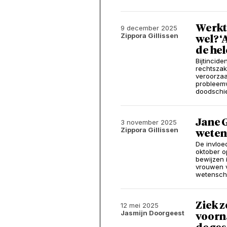
Werkt
9 december 2025
Zippora Gillissen
wel? ‘
de hel
Bijtincid
rechtszak
veroorzaa
probleemw
doodschie
Jane G
3 november 2025
Zippora Gillissen
wetens
De invloe
oktober op
bewijzen 
vrouwen v
wetensch
Ziek z
12 mei 2025
Jasmijn Doorgeest
voorn