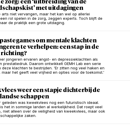
de zorg: een ‘uitbreiding van de
dschapskist’ met uitdagingen
 arts niet vervangen, maar het kan wel op allerlei
een rol spelen in de zorg, zeggen experts. Toch blijft de
naar de praktijk een grote uitdaging.
paste games om mentale klachten
ngeren te verhelpen: een stap in de
richting?
er jongeren ervaren angst- en depressieklachten als
n prestatiedruk. Daarom ontwikkelt GEMH Lab een serie
deze klachten te bestrijden. 'Er zitten nog veel haken en
 maar het geeft veel vrijheid en opties voor de toekomst.'
lees weer een stapje dichterbij de
landse schappen
ar geleden was kweekvlees nog een futuristisch ideaal.
is het in sommige landen al werkelijkheid. Dat roept veel
, niet alleen over de veiligheid van kweekvlees, maar ook
schappelijke zaken.