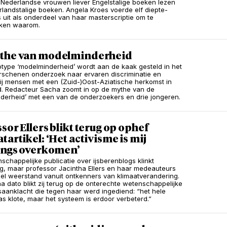
 Nederlandse vrouwen liever Engelstalige boeken lezen
landstalige boeken. Angela Kroes voerde elf diepte-
s uit als onderdeel van haar masterscriptie om te
ken waarom.
the van modelminderheid
otype ‘modelminderheid’ wordt aan de kaak gesteld in het
rschenen onderzoek naar ervaren discriminatie en
ij mensen met een (Zuid-)Oost-Aziatische herkomst in
. Redacteur Sacha zoomt in op de mythe van de
derheid’ met een van de onderzoekers en drie jongeren.
sor Ellers blikt terug op ophef
tartikel: ‘Het activisme is mij
lings overkomen’
schappelijke publicatie over ijsberenblogs klinkt
g, maar professor Jacintha Ellers en haar medeauteurs
el weerstand vanuit ontkenners van klimaatverandering.
na dato blikt zij terug op de onterechte wetenschappelijke
itsaanklacht die tegen haar werd ingediend: “het hele
s klote, maar het systeem is erdoor verbeterd.”