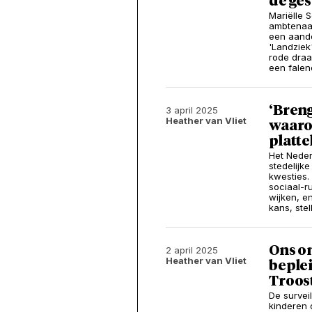
de ge
Mariëlle S
ambtenaar
een aando
'Landziek
rode draa
een falen
‘Breng
3 april 2025
Heather van Vliet
waarom
platte
Het Neder
stedelijke
kwesties.
sociaal-r
wijken, e
kans, ste
Ons on
2 april 2025
Heather van Vliet
beple
Troos
De surveil
kinderen 