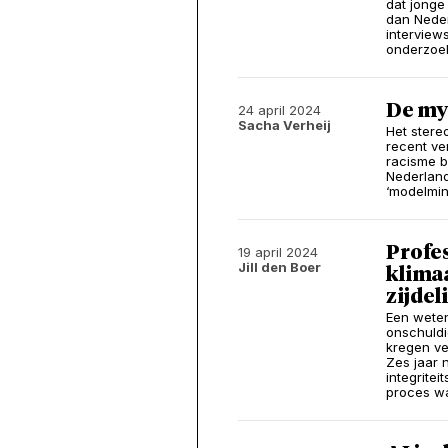
dat jonge
dan Neder
interview
onderzoe
De my
24 april 2024
Sacha Verheij
Het stere
recent ve
racisme b
Nederland
‘modelmin
Profes
19 april 2024
Jill den Boer
klimaa
zijde
Een weten
onschuldi
kregen ve
Zes jaar 
integrite
proces wa