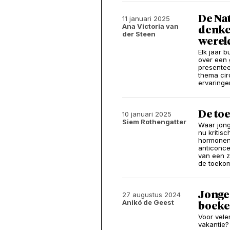
De Na
11 januari 2025
Ana Victoria van
denke
der Steen
werel
Elk jaar 
over een 
presentee
thema cir
ervaringe
De to
10 januari 2025
Siem Rothengatter
Waar jong
nu kritis
hormonen 
anticoncep
van een 
de toekom
Jonge 
27 augustus 2024
Anikó de Geest
boeke
Voor vele
vakantie?