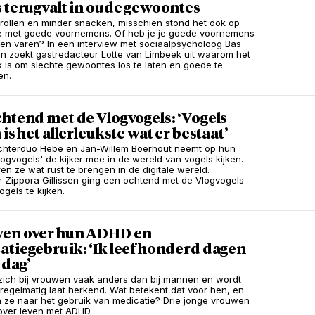
 terugvalt in oude gewoontes
rollen en minder snacken, misschien stond het ook op
tje met goede voornemens. Of heb je je goede voornemens
ten varen? In een interview met sociaalpsycholoog Bas
n zoekt gastredacteur Lotte van Limbeek uit waarom het
jk is om slechte gewoontes los te laten en goede te
en.
htend met de Vlogvogels: ‘Vogels
 is het allerleukste wat er bestaat’
chterduo Hebe en Jan-Willem Boerhout neemt op hun
logvogels' de kijker mee in de wereld van vogels kijken.
en ze wat rust te brengen in de digitale wereld.
 Zippora Gillissen ging een ochtend met de Vlogvogels
gels te kijken.
en over hun ADHD en
tiegebruik: ‘Ik leef honderd dagen
 dag’
zich bij vrouwen vaak anders dan bij mannen en wordt
regelmatig laat herkend. Wat betekent dat voor hen, en
n ze naar het gebruik van medicatie? Drie jonge vrouwen
 over leven met ADHD.