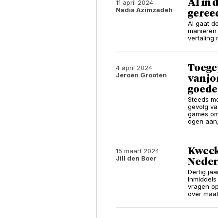
AI in 
11 april 2024
Nadia Azimzadeh
geree
AI gaat de
manieren 
vertaling 
Toege
4 april 2024
Jeroen Grooten
van jo
goede 
Steeds me
gevolg va
games om 
ogen aan,
Kweekv
15 maart 2024
Jill den Boer
Neder
Dertig ja
Inmiddels 
vragen op
over maat