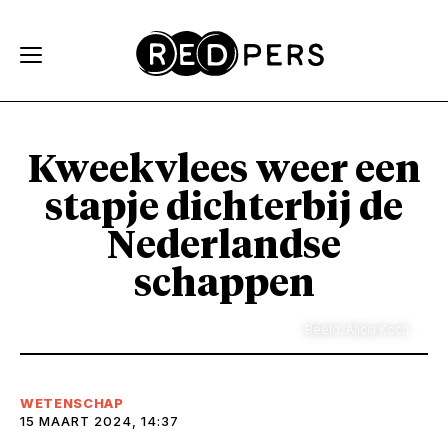
Skip and go to content
Directly to navigation
Kweekvlees weer een
stapje dichterbij de
Nederlandse
schappen
Beeld: Alicia Koch
WETENSCHAP
15 MAART 2024, 14:37