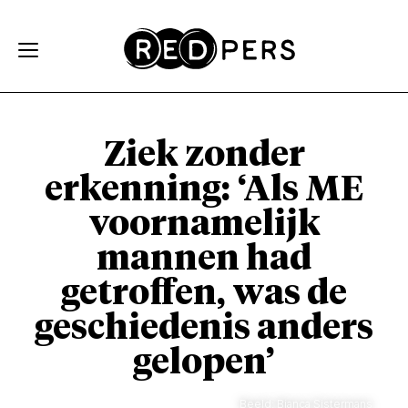
Skip and go to content
Directly to navigation
Ziek zonder
erkenning: ‘Als ME
voornamelijk
mannen had
getroffen, was de
geschiedenis anders
gelopen’
Beeld: Bianca Sistermans