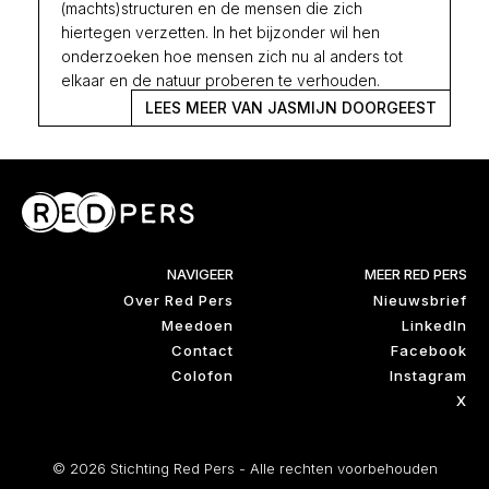
(machts)structuren en de mensen die zich
hiertegen verzetten. In het bijzonder wil hen
onderzoeken hoe mensen zich nu al anders tot
elkaar en de natuur proberen te verhouden.
LEES MEER VAN JASMIJN DOORGEEST
NAVIGEER
MEER RED PERS
Over Red Pers
Nieuwsbrief
Meedoen
LinkedIn
Contact
Facebook
Colofon
Instagram
X
© 2026 Stichting Red Pers - Alle rechten voorbehouden