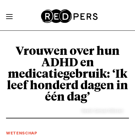
Skip and go to content
Directly to navigation
Vrouwen over hun
ADHD en
medicatiegebruik: ‘Ik
leef honderd dagen in
één dag’
Beeld: Samuel Gillissen
WETENSCHAP