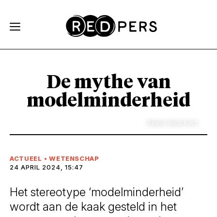
Skip and go to content
Directly to navigation
De mythe van
modelminderheid
Beeld: Alicia Koch
ACTUEEL
•
WETENSCHAP
24 APRIL 2024, 15:47
Het stereotype ‘modelminderheid’
wordt aan de kaak gesteld in het