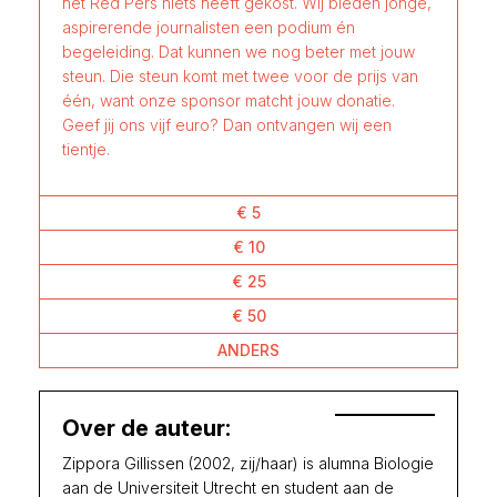
het Red Pers niets heeft gekost. Wij bieden jonge,
aspirerende journalisten een podium én
begeleiding. Dat kunnen we nog beter met jouw
steun. Die steun komt met twee voor de prijs van
één, want onze sponsor matcht jouw donatie.
Geef jij ons vijf euro? Dan ontvangen wij een
tientje.
€ 5
€ 10
€ 25
€ 50
ANDERS
Over de auteur:
Zippora Gillissen (2002, zij/haar) is alumna Biologie
aan de Universiteit Utrecht en student aan de