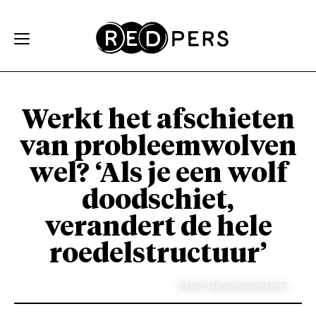
Skip and go to content
Directly to navigation
Werkt het afschieten
van probleemwolven
wel? ‘Als je een wolf
doodschiet,
verandert de hele
roedelstructuur’
Beeld: Natuurmonumenten