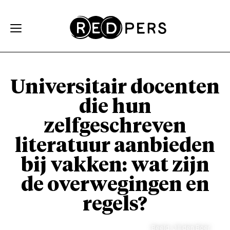
Skip and go to content
Directly to navigation
Universitair docenten
die hun
zelfgeschreven
literatuur aanbieden
bij vakken: wat zijn
de overwegingen en
regels?
Beeld: Jill den Boer