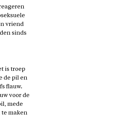
 reageren
moseksuele
jn vriend
rden sinds
t is troep
e de pil en
fs flauw.
euw voor de
pil, mede
n te maken