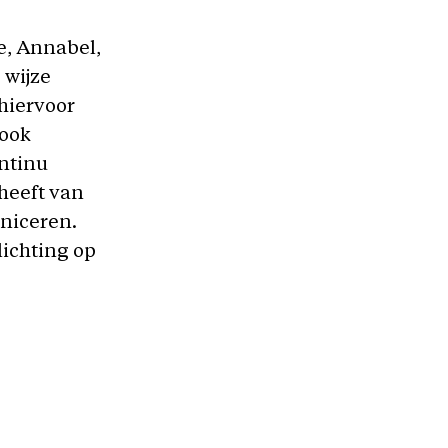
e, Annabel,
 wijze
hiervoor
 ook
ontinu
 heeft van
niceren.
lichting op