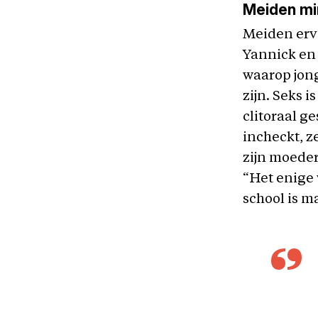
Meiden mi
Meiden erva
Yannick en 
waarop jon
zijn. Seks 
clitoraal g
incheckt, ze
zijn moede
“Het enige 
school is m