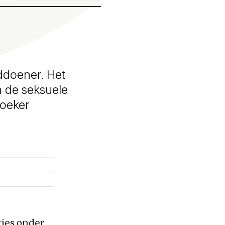
ddoener. Het
n de seksuele
zoeker
ties onder