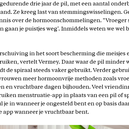
 gedurende drie jaar de pil, met een aantal onde
nd. Ze kreeg last van stemmingswisselingen. Ge
nnis over de hormoonschommelingen. “Vroeger sl
an gaan je puistjes weg’. Inmiddels weten we wel b
erschuiving in het soort bescherming die meisjes
bruiken, vertelt Vermey. Daar waar de pil minder 
rdt de spiraal steeds vaker gebruikt. Verder gebr
 vrouwen meer hormoonvrije methoden zoals vroe
en en vruchtbare dagen bijhouden. Veel vriendi
uiken menstruatie-app in plaats van een pil of sp
l je in wanneer je ongesteld bent en op basis da
e app wanneer je vruchtbaar bent.