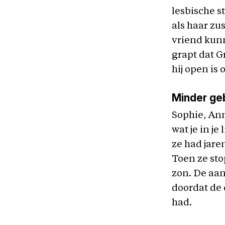
lesbische s
als haar zu
vriend kunn
grapt dat G
hij open is 
Minder ge
Sophie, Ann
wat je in je
ze had jare
Toen ze sto
zon. De aan
doordat de 
had.