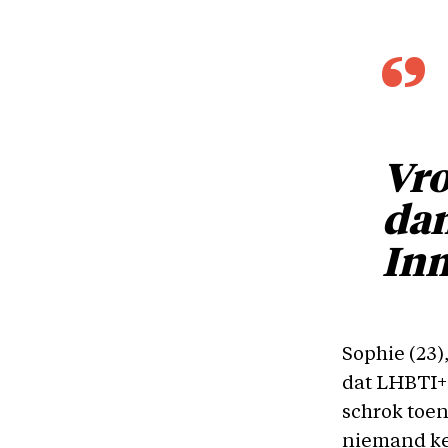
Vro
dan
Inm
Sophie (23)
dat LHBTI+ 
schrok toen
niemand ken