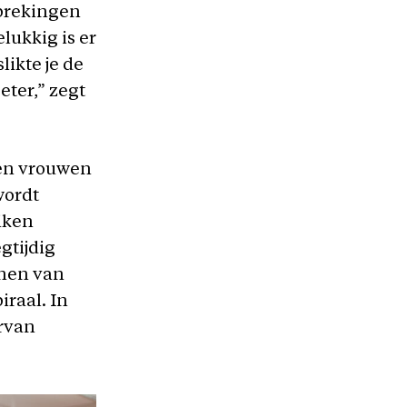
rbrekingen
lukkig is er
ikte je de
eter,” zegt
 en vrouwen
wordt
uiken
gtijdig
nnen van
iraal. In
arvan