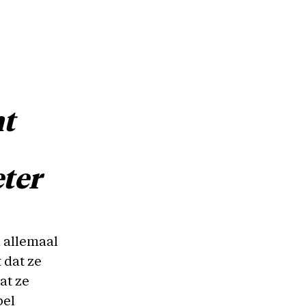
nt
ter
n allemaal
 dat ze
at ze
bel