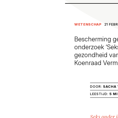
WETENSCHAP
21 FEB
Bescherming geb
onderzoek ‘Seks
gezondheid van
Koenraad Verme
DOOR:
SACHA 
LEESTIJD:
5 M
Seks onder j