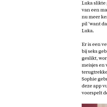
Luka slikte
van een maa
nu meer ke
pil ‘want d
Luka.
Er is een v
bij seks ge
geslikt, wo
meisjes en
terugtrekk
Sophie gebr
deze app vu
voorspelt d