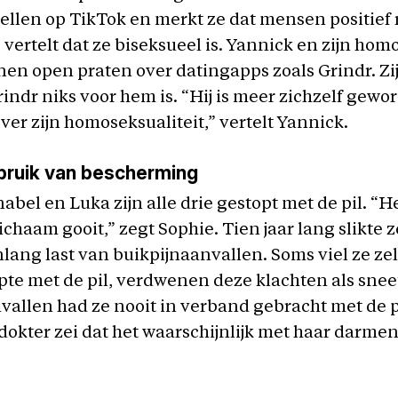
tellen op TikTok en merkt ze dat mensen positief
s vertelt dat ze biseksueel is. Yannick en zijn ho
en open praten over datingapps zoals Grindr. Zi
rindr niks voor hem is. “Hij is meer zichzelf gewo
over zijn homoseksualiteit,” vertelt Yannick.
bruik van bescherming
abel en Luka zijn alle drie gestopt met de pil. “He
 lichaam gooit,” zegt Sophie. Tien jaar lang slikte z
nlang last van buikpijnaanvallen. Soms viel ze zel
pte met de pil, verdwenen deze klachten als sne
vallen had ze nooit in verband gebracht met de 
dokter zei dat het waarschijnlijk met haar darme