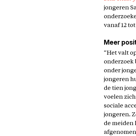
jongeren S
onderzoeke
vanaf 12 to
Meer posit
“Het valt o
onderzoek b
onder jonge
jongeren h
de tien jon
voelen zich
sociale acc
jongeren. Z
de meiden h
afgenomen 