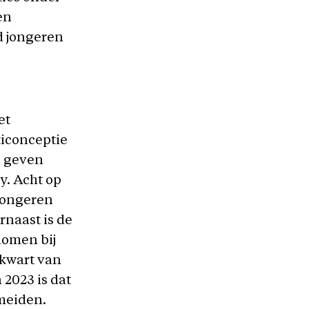
en
d jongeren
et
ticonceptie
o geven
y. Acht op
 jongeren
rnaast is de
nomen bij
 kwart van
 2023 is dat
 meiden.