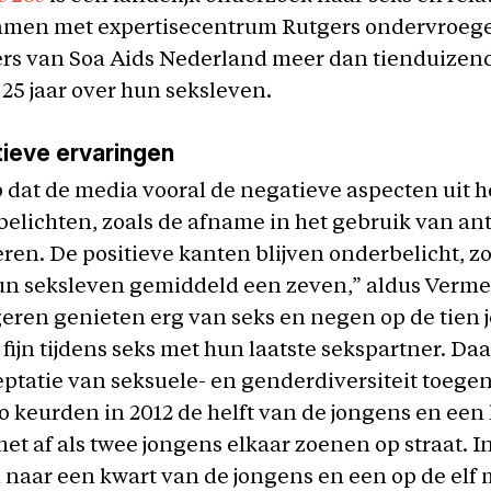
amen met expertisecentrum Rutgers ondervroeg
rs van Soa Aids Nederland meer dan tienduizen
t 25 jaar over hun seksleven.
ieve ervaringen
p dat de media vooral de negatieve aspecten uit h
elichten, zoals de afname in het gebruik van an
ren. De positieve kanten blijven onderbelicht, z
un seksleven gemiddeld een zeven,” aldus Verme
geren genieten erg van seks en negen op de tien
 fijn tijdens seks met hun laatste sekspartner. Daa
eptatie van seksuele- en genderdiversiteit toege
o keurden in 2012 de helft van de jongens en een
et af als twee jongens elkaar zoenen op straat. In
naar een kwart van de jongens en een op de elf