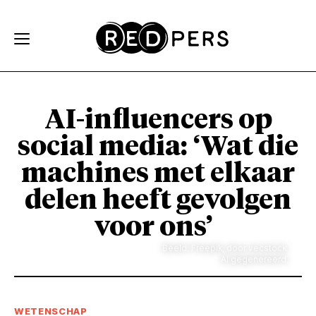
Skip and go to content
Directly to navigation
AI-influencers op
social media: ‘Wat die
machines met elkaar
delen heeft gevolgen
voor ons’
Beeld: Freepik, door vecstock.
AI gegenereerd.
WETENSCHAP