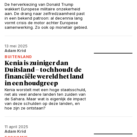
De herverkiezing van Donald Trump
wakkert Europese militaire onzekerheid
aan. De drang naar zelfredzaamheid past
in een bekend patroon: al decennia lang
vormt crisis de motor achter Europese
samenwerking. Zo ook op monetair gebied.
13 mei 2025
Adam Krid
BUITENLAND
Kenia is zuiniger dan
Duitsland – toch houdt de
financiële wereld het land
in een houdgreep
Kenia worstelt met een hoge staatsschuld,
net als veel andere landen ten zuiden van
de Sahara. Maar wat is eigenlijk de impact
van deze schulden op deze landen, en
hoe zijn ze ontstaan?
11 april 2025
Adam Krid