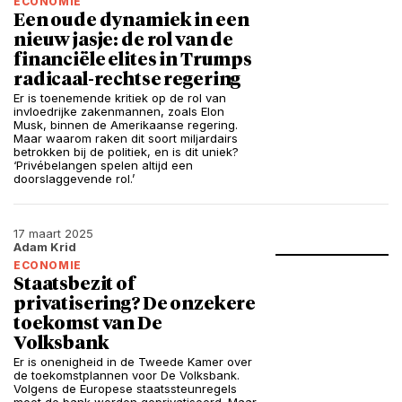
ECONOMIE
Een oude dynamiek in een
nieuw jasje: de rol van de
financiële elites in Trumps
radicaal-rechtse regering
Er is toenemende kritiek op de rol van
invloedrijke zakenmannen, zoals Elon
Musk, binnen de Amerikaanse regering.
Maar waarom raken dit soort miljardairs
betrokken bij de politiek, en is dit uniek?
‘Privébelangen spelen altijd een
doorslaggevende rol.’
17 maart 2025
Adam Krid
ECONOMIE
Staatsbezit of
privatisering? De onzekere
toekomst van De
Volksbank
Er is onenigheid in de Tweede Kamer over
de toekomstplannen voor De Volksbank.
Volgens de Europese staatssteunregels