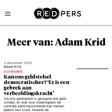
Skip and go to content
Directly to navigation
Meer van: Adam Krid
3 december 2025
Adam Krid
ECONOMIE
Kan ons geldstelsel
democratischer? ‘Er is een
gebrek aan
verbeeldingskracht’
Via ons geldstelsel is geregeld wie geld
schept, en wat voor maatregelen de
centrale bank bijvoorbeeld kan nemen
tijdens een crisis. Hoewel de