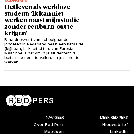
ECONOMIE
Het leven als werkloze
student: ‘Ik kan niet
werken naast mijn studie
zonder een burn-out te
krijgen’
Bijna driekwart van schoolgaande
jongeren in Nederland heeft een betaalde
(bij)baan, blijkt uit cijfers van Eurostat.
Maar hoe is het om in je studententijd
buiten die norm te vallen, en juist niet te
werken?
NAVIGEER
MEER RED PERS
Over Red Pers
Nieuwsbrief
Meedoen
LinkedIn