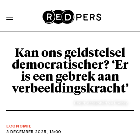
Skip and go to content
Directly to navigation
Kan ons geldstelsel
democratischer? ‘Er
is een gebrek aan
verbeeldingskracht’
Beeld: AnnakohArt via Pixabay
ECONOMIE
3 DECEMBER 2025, 13:00