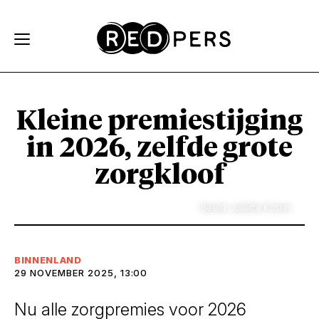
Skip and go to content
Directly to navigation
Kleine premiestijging
in 2026, zelfde grote
zorgkloof
Beeld: Juliette Koster
BINNENLAND
29 NOVEMBER 2025, 13:00
Nu alle zorgpremies voor 2026