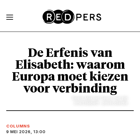
Skip and go to content
Directly to navigation
De Erfenis van
Elisabeth: waarom
Europa moet kiezen
voor verbinding
Beeld: Max van Geuns met zijn
oma Elisabeth - privécollectie
COLUMNS
9 MEI 2026, 13:00