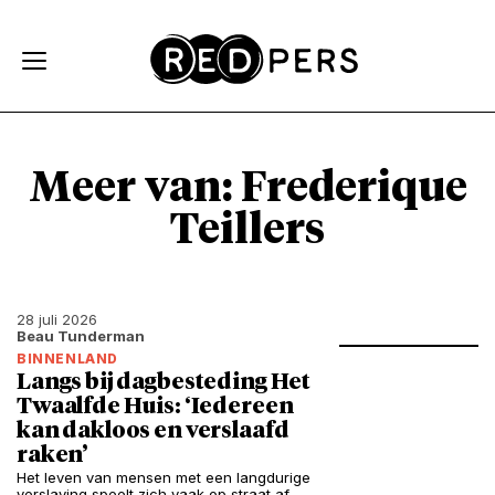
Skip and go to content
Directly to navigation
Meer van: Frederique
Teillers
28 juli 2026
Beau Tunderman
BINNENLAND
Langs bij dagbesteding Het
Twaalfde Huis: ‘Iedereen
kan dakloos en verslaafd
raken’
Het leven van mensen met een langdurige
verslaving speelt zich vaak op straat af.