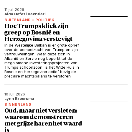
11 juli 2026
Aida Hafezi Bakhtiari
BUITENLAND
•
POLITIEK
Hoe Trumps kliek zijn
greep op Bosnië en
Herzegovina verstevigt
In de Westelijke Balkan is er grote ophef
over de bemoeizucht van Trump en zijn
vertrouwelingen. Waar deze zich in
Albanië en Servië nog beperkt tot de
megalomane investeringsprojecten van
Trumps schoonzoon, is het Witte Huis in
Bosnië en Herzegovina actief bezig de
precaire machtsbalans te verstoren.
10 juli 2026
Lynn Broersma
BINNENLAND
Oud, maar niet versleten:
waarom demonstreren
met grijze haren het waard
is