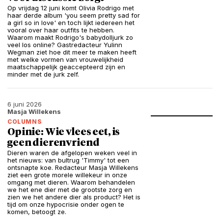
Op vrijdag 12 juni komt Olivia Rodrigo met
haar derde album 'you seem pretty sad for
a girl so in love' en toch lijkt iedereen het
vooral over haar outfits te hebben.
Waarom maakt Rodrigo's babydolljurk zo
veel los online? Gastredacteur Yulinn
Wegman ziet hoe dit meer te maken heeft
met welke vormen van vrouwelijkheid
maatschappelijk geaccepteerd zijn en
minder met de jurk zelf.
6 juni 2026
Masja Willekens
COLUMNS
Opinie: Wie vlees eet, is
geen dierenvriend
Dieren waren de afgelopen weken veel in
het nieuws: van bultrug 'Timmy' tot een
ontsnapte koe. Redacteur Masja Willekens
ziet een grote morele willekeur in onze
omgang met dieren. Waarom behandelen
we het ene dier met de grootste zorg en
zien we het andere dier als product? Het is
tijd om onze hypocrisie onder ogen te
komen, betoogt ze.