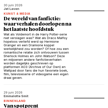
30 juni 2026
Jet Laven
KUNST & MEDIA
De wereld van fanfictie:
waar verhalen doorlopen na
het laatste hoofdstuk
Wat als Voldemort in de Harry Potter-serie
niet verslagen was? Wat als Draco Malfoy
hopeloos verliefd werd op Hermione
Granger en een Dramione koppel
werkelijkheid zou worden? Of hoe zou een
romantische relatie zich ontvouwen tussen
Sherlock Holmes en John Watson? Deze
en miljoenen andere fanfictieverhalen
worden dagelijks geschreven op
platformen AO3 (Archive of Our Own) en
Wattpad door fans die hun favoriete boek,
film, televisieserie of videogame een eigen
draai geven.
29 juni 2026
Emmalotte Smit
BINNENLAND
Van spotprent