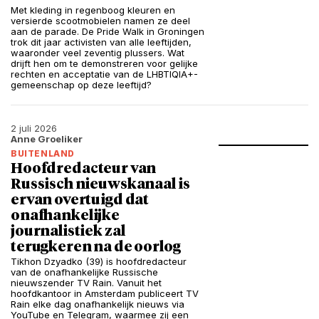
Met kleding in regenboog kleuren en
versierde scootmobielen namen ze deel
aan de parade. De Pride Walk in Groningen
trok dit jaar activisten van alle leeftijden,
waaronder veel zeventig plussers. Wat
drijft hen om te demonstreren voor gelijke
rechten en acceptatie van de LHBTIQIA+-
gemeenschap op deze leeftijd?
2 juli 2026
Anne Groeliker
BUITENLAND
Hoofdredacteur van
Russisch nieuwskanaal is
ervan overtuigd dat
onafhankelijke
journalistiek zal
terugkeren na de oorlog
Tikhon Dzyadko (39) is hoofdredacteur
van de onafhankelijke Russische
nieuwszender TV Rain. Vanuit het
hoofdkantoor in Amsterdam publiceert TV
Rain elke dag onafhankelijk nieuws via
YouTube en Telegram, waarmee zij een