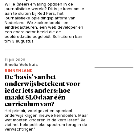
Wil je (meer) ervaring opdoen in de
journalistieke wereld? Dit is je kans om je
aan te sluiten bij Red Pers, het
journalistieke opleidingsplatform van
Nederland. We zoeken beeld- en
eindredacteuren, een web developer en
een coördinator beeld die de
beeldredactie begeleidt. Solliciteren kan
t/m 3 augustus.
11 juli 2026
Amelia Veldhuis
BINNENLAND
De ‘basis’ van het
onderwijs betekent voor
ieder iets anders: hoe
maakt SLO daar één
curriculum van?
Het primair, voortgezet en speciaal
onderwijs krijgen nieuwe kerndoelen. Maar
wat moeten kinderen in de kern leren? ‘Je
ziet het hele politieke spectrum terug in de
verwachtingen.’