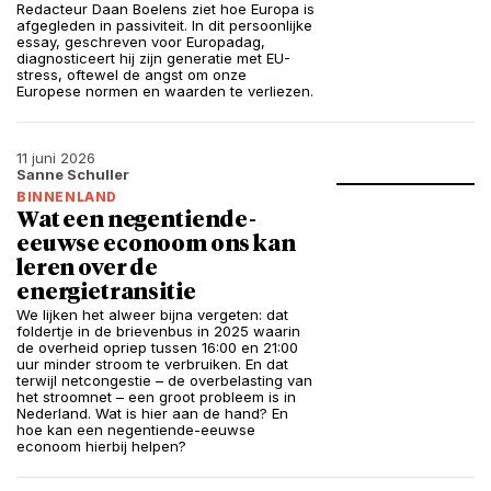
Redacteur Daan Boelens ziet hoe Europa is
afgegleden in passiviteit. In dit persoonlijke
essay, geschreven voor Europadag,
diagnosticeert hij zijn generatie met EU-
stress, oftewel de angst om onze
Europese normen en waarden te verliezen.
11 juni 2026
Sanne Schuller
BINNENLAND
Wat een negentiende-
eeuwse econoom ons kan
leren over de
energietransitie
We lijken het alweer bijna vergeten: dat
foldertje in de brievenbus in 2025 waarin
de overheid opriep tussen 16:00 en 21:00
uur minder stroom te verbruiken. En dat
terwijl netcongestie – de overbelasting van
het stroomnet – een groot probleem is in
Nederland. Wat is hier aan de hand? En
hoe kan een negentiende-eeuwse
econoom hierbij helpen?