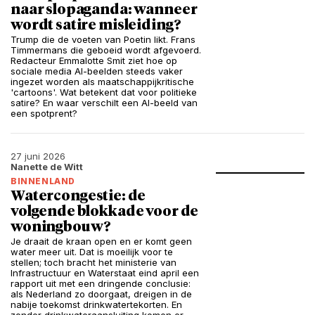
naar slopaganda: wanneer
wordt satire misleiding?
Trump die de voeten van Poetin likt. Frans
Timmermans die geboeid wordt afgevoerd.
Redacteur Emmalotte Smit ziet hoe op
sociale media AI-beelden steeds vaker
ingezet worden als maatschappijkritische
'cartoons'. Wat betekent dat voor politieke
satire? En waar verschilt een AI-beeld van
een spotprent?
27 juni 2026
Nanette de Witt
BINNENLAND
Watercongestie: de
volgende blokkade voor de
woningbouw?
Je draait de kraan open en er komt geen
water meer uit. Dat is moeilijk voor te
stellen; toch bracht het ministerie van
Infrastructuur en Waterstaat eind april een
rapport uit met een dringende conclusie:
als Nederland zo doorgaat, dreigen in de
nabije toekomst drinkwatertekorten. En