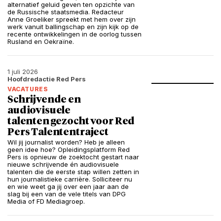
alternatief geluid geven ten opzichte van
de Russische staatsmedia. Redacteur
Anne Groeliker spreekt met hem over zijn
werk vanuit ballingschap en zijn kijk op de
recente ontwikkelingen in de oorlog tussen
Rusland en Oekraïne.
1 juli 2026
Hoofdredactie Red Pers
VACATURES
Schrijvende en
audiovisuele
talenten gezocht voor Red
Pers Talententraject
Wil jij journalist worden? Heb je alleen
geen idee hoe? Opleidingsplatform Red
Pers is opnieuw de zoektocht gestart naar
nieuwe schrijvende én audiovisuele
talenten die de eerste stap willen zetten in
hun journalistieke carrière. Solliciteer nu
en wie weet ga jij over een jaar aan de
slag bij een van de vele titels van DPG
Media of FD Mediagroep.