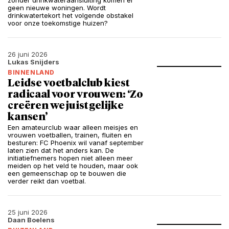
zonder drinkwateraansluiting komen er
geen nieuwe woningen. Wordt
drinkwatertekort het volgende obstakel
voor onze toekomstige huizen?
26 juni 2026
Lukas Snijders
BINNENLAND
Leidse voetbalclub kiest
radicaal voor vrouwen: ‘Zo
creëren we juist gelijke
kansen’
Een amateurclub waar alleen meisjes en
vrouwen voetballen, trainen, fluiten en
besturen: FC Phoenix wil vanaf september
laten zien dat het anders kan. De
initiatiefnemers hopen niet alleen meer
meiden op het veld te houden, maar ook
een gemeenschap op te bouwen die
verder reikt dan voetbal.
25 juni 2026
Daan Boelens