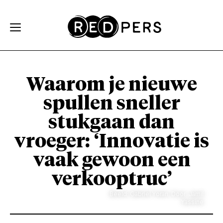
Skip and go to content
Directly to navigation
Waarom je nieuwe
spullen sneller
stukgaan dan
vroeger: ‘Innovatie is
vaak gewoon een
verkooptruc’
Beeld: Gabriel Yoran. Door: Jamil
Yassine