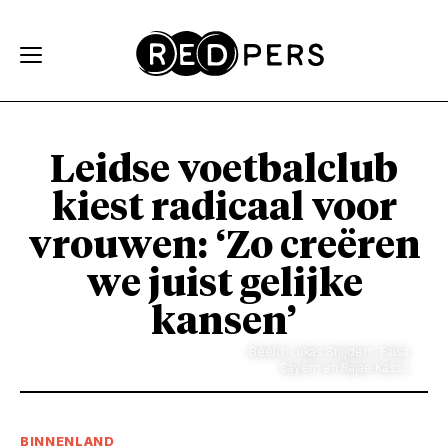
Skip and go to content
Directly to navigation
Leidse voetbalclub
kiest radicaal voor
vrouwen: ‘Zo creëren
we juist gelijke
kansen’
Beeld: Lukas Snijders. Faisa
Sayem en Rajae Kassi.
BINNENLAND