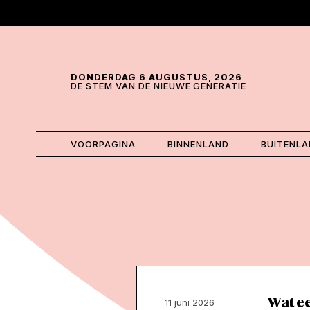
Skip and go to content
Directly to navigation
DONDERDAG 6 AUGUSTUS, 2026
DE STEM VAN DE NIEUWE GENERATIE
VOORPAGINA
BINNENLAND
BUITENL
Wat e
11 juni 2026