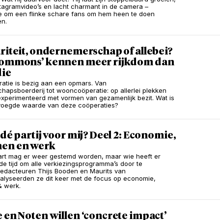
tagramvideo’s en lacht charmant in de camera –
 om een flinke schare fans om hem heen te doen
en.
riteit, ondernemerschap of allebei?
commons’ kennen meer rijkdom dan
die
atie is bezig aan een opmars. Van
apsboerderij tot wooncoöperatie: op allerlei plekken
xperimenteerd met vormen van gezamenlijk bezit. Wat is
voegde waarde van deze coöperaties?
 dé partij voor mij? Deel 2: Economie,
en en werk
rt mag er weer gestemd worden, maar wie heeft er
de tijd om alle verkiezingsprogramma’s door te
edacteuren Thijs Booden en Maurits van
lyseerden ze dit keer met de focus op economie,
& werk.
 en Noten willen ‘concrete impact’