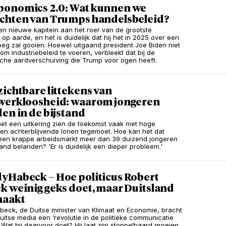
onomics 2.0: Wat kunnen we
chten van Trumps handelsbeleid?
een nieuwe kapitein aan het roer van de grootste
op aarde, en het is duidelijk dat hij het in 2025 over een
eg zal gooien. Hoewel uitgaand president Joe Biden niet
m industriebeleid te voeren, verbleekt dat bij de
he aardverschuiving die Trump voor ogen heeft.
ichtbare littekens van
werkloosheid: waarom jongeren
en in de bijstand
met een uitkering zien de toekomst vaak met hoge
en achterblijvende lonen tegemoet. Hoe kan het dat
een krappe arbeidsmarkt meer dan 39 duizend jongeren
tand belanden? 'Er is duidelijk een dieper probleem.'
yHabeck – Hoe politicus Robert
k weinig geks doet, maar Duitsland
maakt
beck, de Duitse minister van Klimaat en Economie, bracht
uitse media een ‘revolutie in de politieke communicatie
. Wat hij daarvoor doet? Hij laat zijn stoppelbaard groeien,