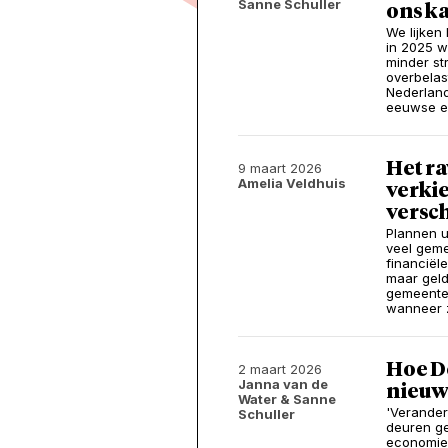
Sanne Schuller
ons ka
We lijken 
in 2025 w
minder st
overbelas
Nederland
eeuwse e
Het r
9 maart 2026
Amelia Veldhuis
verki
versc
Plannen u
veel gem
financiële
maar geld
gemeente
wanneer 
Hoe D
2 maart 2026
Janna van de
nieuw
Water
& Sanne
'Verander
Schuller
deuren ge
economie.