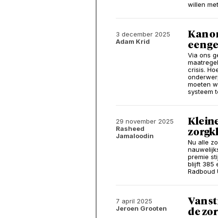
willen me
Kan on
3 december 2025
Adam Krid
een g
Via ons g
maatregel
crisis. Ho
onderwerp
moeten wa
systeem t
Kleine
29 november 2025
Rasheed
zorgk
Jamaloodin
Nu alle z
nauwelijk
premie st
blijft 38
Radboud U
Van s
7 april 2025
Jeroen Grooten
de zo