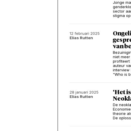
Jonge man
genderklo
sector aan
stigma op 
Ongeli
12 februari 2025
Elias Rutten
gespre
van b
Bezuinigi
niet meer
profiteer
auteur van
intervie
“Who is be
‘Het i
28 januari 2025
Elias Rutten
Neokl
De neokl
Economier
theorie a
De oploss