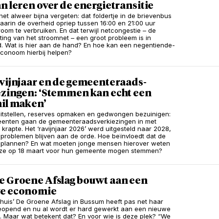
n leren over de energietransitie
het alweer bijna vergeten: dat foldertje in de brievenbus
aarin de overheid opriep tussen 16:00 en 21:00 uur
room te verbruiken. En dat terwijl netcongestie – de
ting van het stroomnet – een groot probleem is in
. Wat is hier aan de hand? En hoe kan een negentiende-
conoom hierbij helpen?
avijnjaar en de gemeenteraads­
ezingen: ‘Stemmen kan echt een
hil maken’
itstellen, reserves opmaken en gedwongen bezuinigen:
eenten gaan de gemeenteraadsverkiezingen in met
 krapte. Het ‘ravijnjaar 2026’ werd uitgesteld naar 2028,
problemen blijven aan de orde. Hoe beïnvloedt dat de
plannen? En wat moeten jonge mensen hierover weten
ze op 18 maart voor hun gemeente mogen stemmen?
e Groene Afslag bouwt aan een
e economie
huis’ De Groene Afslag in Bussum heeft pas net haar
opend en nu al wordt er hard gewerkt aan een nieuwe
 Maar wat betekent dat? En voor wie is deze plek? “We