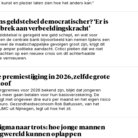
t kunst en plezier laten zien hoe het anders kan.”
s geldstelsel democratischer? ‘Er is
ebrek aan verbeeldingskracht’
eldstelsel is geregeld wie geld schept, en wat voor
en de centrale bank bijvoorbeeld kan nemen tijdens een
ewel de maatschappelijke gevolgen groot zijn, krijgt dit
 amper politieke aandacht. Critici pleiten dat we niet
chten op een nieuwe crisis om dit achterhaalde
e vernieuwen.
 premiestijging in 2026, zelfde grote
loof
orgpremies voor 2026 bekend zijn, blijkt dat jongeren
s meer gaan betalen voor hun basisverzekering. De
ijgt met ongeveer drie euro per maand en het eigen risico
5 euro. Gezondheidseconoom Rob Baltussen, van het
MC uit Nijmegen, legt uit hoe het zit.
tigma naar trots: hoe jonge mannen
rgwereld kunnen oplappen