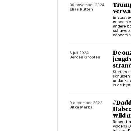
Trump
30 november 2024
Elias Rutten
verwa
Er staat 
economie 
andere bo
schuwde o
economisc
De onz
6 juli 2024
Jeroen Grooten
jeugd
strand
Starters 
schulden 
ondanks 
in de bijs
#Dadd
9 december 2022
Jitka Marks
Habec
wild 
Robert Ha
volgens D
tot stand’