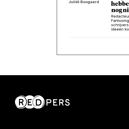
Juliët Boogaard
hebbe
nog ni
Redacteur
Fantoomgr
schrijver
ideeën ko