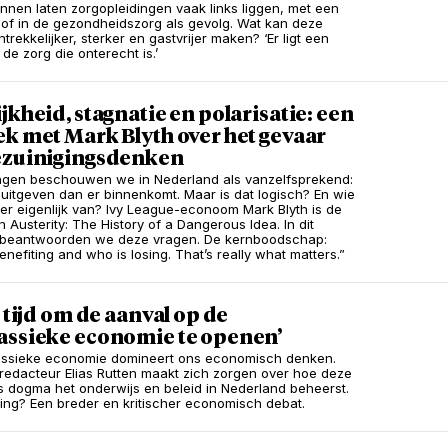
nen laten zorgopleidingen vaak links liggen, met een
of in de gezondheidszorg als gevolg. Wat kan deze
trekkelijker, sterker en gastvrijer maken? ‘Er ligt een
de zorg die onterecht is.’
jkheid, stagnatie en polarisatie: een
k met Mark Blyth over het gevaar
ezuinigingsdenken
ngen beschouwen we in Nederland als vanzelfsprekend:
 uitgeven dan er binnenkomt. Maar is dat logisch? En wie
t er eigenlijk van? Ivy League-econoom Mark Blyth is de
 Austerity: The History of a Dangerous Idea. In dit
w beantwoorden we deze vragen. De kernboodschap:
nefiting and who is losing. That’s really what matters.”
s tijd om de aanval op de
assieke economie te openen’
assieke economie domineert ons economisch denken.
edacteur Elias Rutten maakt zich zorgen over hoe deze
ls dogma het onderwijs en beleid in Nederland beheerst.
ing? Een breder en kritischer economisch debat.