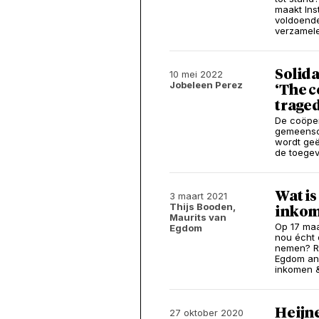
maakt Ins
voldoende
verzamel
Solida
10 mei 2022
Jobeleen Perez
‘The 
trage
De coöper
gemeensch
wordt geë
de toege
Wat is
3 maart 2021
Thijs Booden,
inkom
Maurits van
Op 17 maa
Egdom
nou écht 
nemen? R
Egdom ana
inkomen 
Heijne
27 oktober 2020