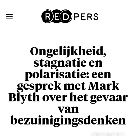
Skip and go to content
Directly to navigation
Ongelijkheid,
stagnatie en
polarisatie: een
gesprek met Mark
Blyth over het gevaar
van
bezuinigingsdenken
Beeld: Alicia Koch