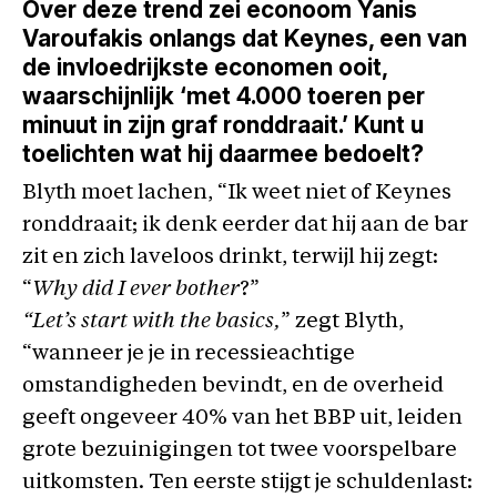
Over deze trend zei econoom Yanis
Varoufakis onlangs dat Keynes, een van
de invloedrijkste economen ooit,
waarschijnlijk ‘met 4.000 toeren per
minuut in zijn graf ronddraait.’ Kunt u
toelichten wat hij daarmee bedoelt?
Blyth moet lachen, “Ik weet niet of Keynes
ronddraait; ik denk eerder dat hij aan de bar
zit en zich laveloos drinkt, terwijl hij zegt:
“
Why did I ever bother
?”
“Let’s start with the basics,
” zegt Blyth,
“wanneer je je in recessieachtige
omstandigheden bevindt, en de overheid
geeft ongeveer 40% van het BBP uit, leiden
grote bezuinigingen tot twee voorspelbare
uitkomsten. Ten eerste stijgt je schuldenlast: