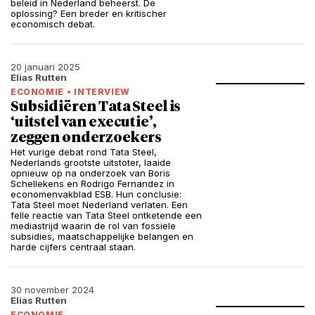
beleid in Nederland beheerst. De
oplossing? Een breder en kritischer
economisch debat.
20 januari 2025
Elias Rutten
ECONOMIE
•
INTERVIEW
Subsidiëren Tata Steel is
‘uitstel van executie’,
zeggen onderzoekers
Het vurige debat rond Tata Steel,
Nederlands grootste uitstoter, laaide
opnieuw op na onderzoek van Boris
Schellekens en Rodrigo Fernandez in
economenvakblad ESB. Hun conclusie:
Tata Steel moet Nederland verlaten. Een
felle reactie van Tata Steel ontketende een
mediastrijd waarin de rol van fossiele
subsidies, maatschappelijke belangen en
harde cijfers centraal staan.
30 november 2024
Elias Rutten
ECONOMIE