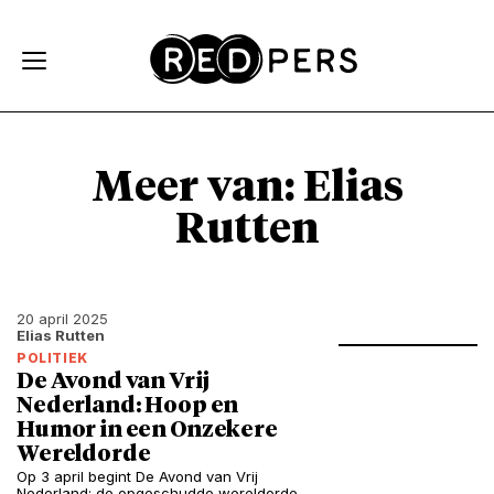
Skip and go to content
Directly to navigation
Meer van: Elias
Rutten
20 april 2025
Elias Rutten
POLITIEK
De Avond van Vrij
Nederland: Hoop en
Humor in een Onzekere
Wereldorde
Op 3 april begint De Avond van Vrij
Nederland: de opgeschudde wereldorde