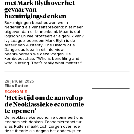
met Mark Blyth over het
gevaar van
bezuinigingsdenken
Bezuinigingen beschouwen we in
Nederland als vanzelfsprekend: niet meer
uitgeven dan er binnenkomt. Maar is dat
logisch? En wie profiteert er eigenlijk van?
Ivy League-econoom Mark Blyth is de
auteur van Austerity: The History of a
Dangerous Idea. In dit interview
beantwoorden we deze vragen. De
kernboodschap: “Who is benefiting and
who is losing. That’s really what matters.”
28 januari 2025
Elias Rutten
ECONOMIE
‘Het is tijd om de aanval op
de Neoklassieke economie
te openen’
De neoklassieke economie domineert ons
economisch denken. Economieredacteur
Elias Rutten maakt zich zorgen over hoe
deze theorie als dogma het onderwijs en