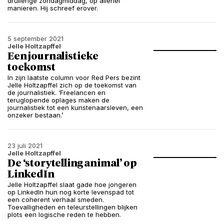
druilerige zondagmiddag, op allerlei
manieren. Hij schreef erover.
5 september 2021
Jelle Holtzapffel
Een journalistieke
toekomst
In zijn laatste column voor Red Pers bezint
Jelle Holtzapffel zich op de toekomst van
de journalistiek. ‘Freelancen en
teruglopende oplages maken de
journalistiek tot een kunstenaarsleven, een
onzeker bestaan.’
23 juli 2021
Jelle Holtzapffel
De ‘storytelling animal’ op
LinkedIn
Jelle Holtzapffel slaat gade hoe jongeren
op LinkedIn hun nog korte levenspad tot
een coherent verhaal smeden.
Toevalligheden en teleurstellingen blijken
plots een logische reden te hebben.