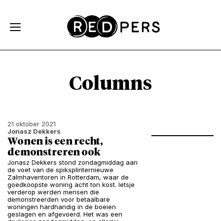
Skip and go to content
Directly to navigation
Columns
21 oktober 2021
Jonasz Dekkers
Wonen is een recht,
demonstreren ook
Jonasz Dekkers stond zondagmiddag aan
de voet van de spiksplinternieuwe
Zalmhaventoren in Rotterdam, waar de
goedkoopste woning acht ton kost. Ietsje
verderop werden mensen die
demonstreerden voor betaalbare
woningen hardhandig in de boeien
geslagen en afgevoerd. Het was een