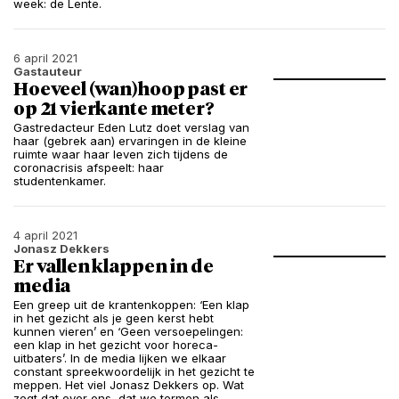
week: de Lente.
6 april 2021
Gastauteur
Hoeveel (wan)hoop past er
op 21 vierkante meter?
Gastredacteur Eden Lutz doet verslag van
haar (gebrek aan) ervaringen in de kleine
ruimte waar haar leven zich tijdens de
coronacrisis afspeelt: haar
studentenkamer.
4 april 2021
Jonasz Dekkers
Er vallen klappen in de
media
Een greep uit de krantenkoppen: ‘Een klap
in het gezicht als je geen kerst hebt
kunnen vieren’ en ‘Geen versoepelingen:
een klap in het gezicht voor horeca-
uitbaters’. In de media lijken we elkaar
constant spreekwoordelijk in het gezicht te
meppen. Het viel Jonasz Dekkers op. Wat
zegt dat over ons, dat we termen als