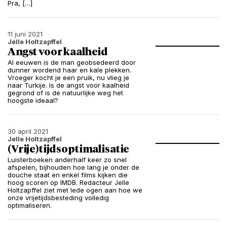
Pra, […]
11 juni 2021
Jelle Holtzapffel
Angst voor kaalheid
Al eeuwen is de man geobsedeerd door
dunner wordend haar en kale plekken.
Vroeger kocht je een pruik, nu vlieg je
naar Turkije. Is de angst voor kaalheid
gegrond of is de natuurlijke weg het
hoogste ideaal?
30 april 2021
Jelle Holtzapffel
(Vrije)tijdsoptimalisatie
Luisterboeken anderhalf keer zo snel
afspelen, bijhouden hoe lang je onder de
douche staat en enkel films kijken die
hoog scoren op IMDB. Redacteur Jelle
Holtzapffel ziet met lede ogen aan hoe we
onze vrijetijdsbesteding volledig
optimaliseren.