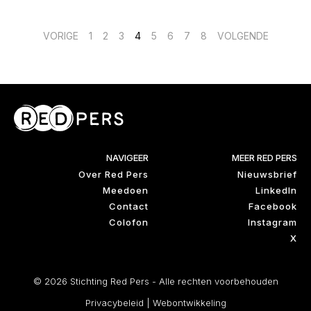
Berichten
VORIGE
1
2
3
4
5
6
7
8
VOLGENDE
paginering
NAVIGEER
MEER RED PERS
Over Red Pers
Nieuwsbrief
Meedoen
LinkedIn
Contact
Facebook
Colofon
Instagram
X
© 2026 Stichting Red Pers - Alle rechten voorbehouden
Privacybeleid
|
Webontwikkeling