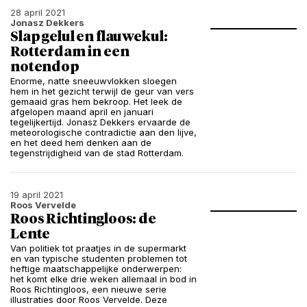
28 april 2021
Jonasz Dekkers
Slap gelul en flauwekul:
Rotterdam in een
notendop
Enorme, natte sneeuwvlokken sloegen
hem in het gezicht terwijl de geur van vers
gemaaid gras hem bekroop. Het leek de
afgelopen maand april en januari
tegelijkertijd. Jonasz Dekkers ervaarde de
meteorologische contradictie aan den lijve,
en het deed hem denken aan de
tegenstrijdigheid van de stad Rotterdam.
19 april 2021
Roos Vervelde
Roos Richtingloos: de
Lente
Van politiek tot praatjes in de supermarkt
en van typische studenten problemen tot
heftige maatschappelijke onderwerpen:
het komt elke drie weken allemaal in bod in
Roos Richtingloos, een nieuwe serie
illustraties door Roos Vervelde. Deze