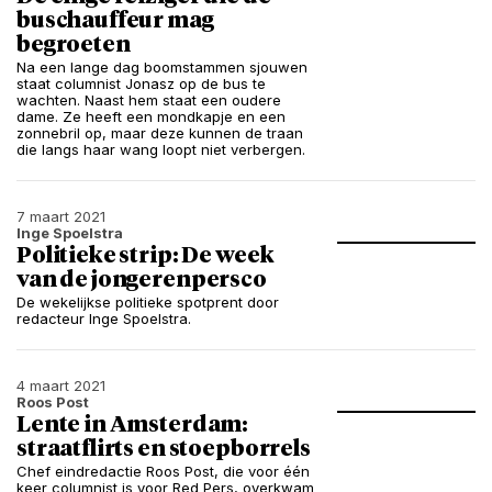
buschauffeur mag
begroeten
Na een lange dag boomstammen sjouwen
staat columnist Jonasz op de bus te
wachten. Naast hem staat een oudere
dame. Ze heeft een mondkapje en een
zonnebril op, maar deze kunnen de traan
die langs haar wang loopt niet verbergen.
7 maart 2021
Inge Spoelstra
Politieke strip: De week
van de jongerenpersco
De wekelijkse politieke spotprent door
redacteur Inge Spoelstra.
4 maart 2021
Roos Post
Lente in Amsterdam:
straatflirts en stoepborrels
Chef eindredactie Roos Post, die voor één
keer columnist is voor Red Pers, overkwam