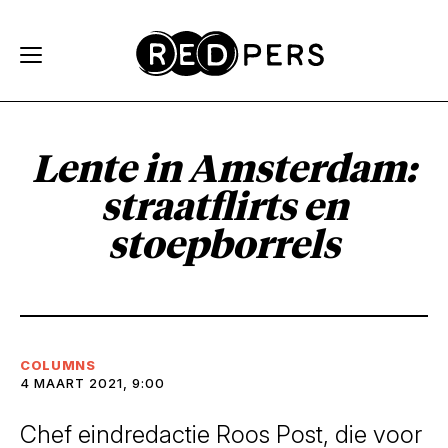
Skip and go to content
Directly to navigation
Lente in Amsterdam:
straatflirts en
stoepborrels
COLUMNS
4 MAART 2021, 9:00
Chef eindredactie Roos Post, die voor