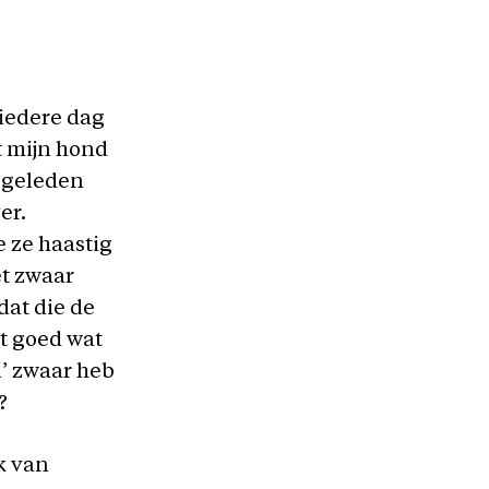
 iedere dag
t mijn hond
r geleden
er.
 ze haastig
et zwaar
dat die de
t goed wat
d’ zwaar heb
?
ek van