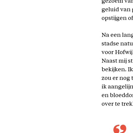
gezoem van 
geluid van 
opstijgen o
Na een lan
stadse natu
voor Hofwi
Naast mij s
bekijken. I
zou er nog 
ik aangelij
en bloeddo
over te tre