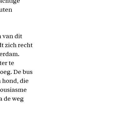
rachtige
nuten
 van dit
t zich recht
terdam.
er te
roeg. De bus
 hond, die
thousiasme
a de weg