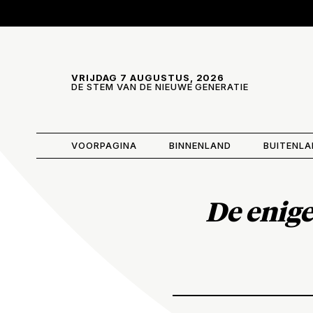
Skip and go to content
Directly to navigation
VRIJDAG 7 AUGUSTUS, 2026
DE STEM VAN DE NIEUWE GENERATIE
VOORPAGINA
BINNENLAND
BUITENL
De enige