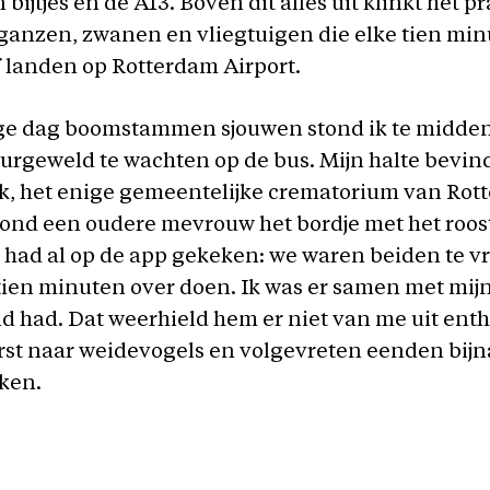
bijtjes en de A13. Boven dit alles uit klinkt het p
ganzen, zwanen en vliegtuigen die elke tien mi
f landen op Rotterdam Airport.
ge dag boomstammen sjouwen stond ik te midden
urgeweld te wachten op de bus. Mijn halte bevind
jk, het enige gemeentelijke crematorium van Rot
tond een oudere mevrouw het bordje met het roost
k had al op de app gekeken: we waren beiden te v
tien minuten over doen. Ik was er samen met mijn
nd had. Dat weerhield hem er niet van me uit en
rst naar weidevogels en volgevreten eenden bijn
kken.