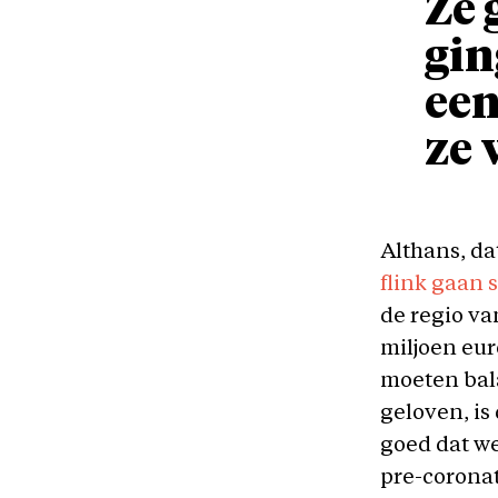
Ze 
gin
ee
ze 
Althans, da
flink gaan
de regio va
miljoen eur
moeten bala
geloven, is
goed dat we
pre-coronat