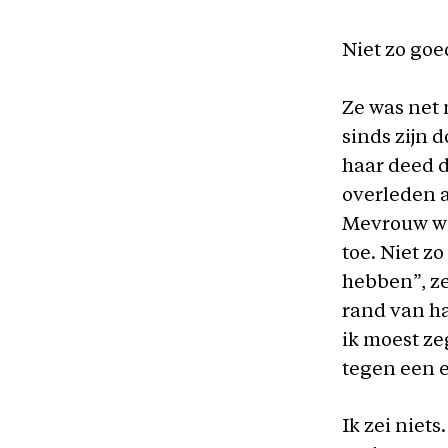
Niet zo goe
Ze was net 
sinds zijn 
haar deed d
overleden a
Mevrouw was
toe. Niet zo
hebben”, ze
rand van h
ik moest ze
tegen een 
Ik zei niets