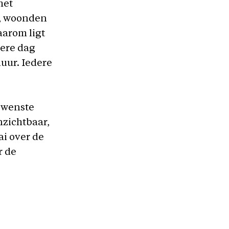
het
en, woonden
aarom ligt
dere dag
duur. Iedere
 wenste
nzichtbaar,
ai over de
r de