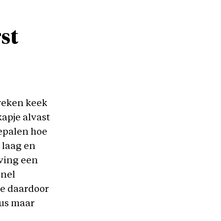
st
reken keek
apje alvast
bepalen hoe
 laag en
 ving een
snel
ie daardoor
dus maar