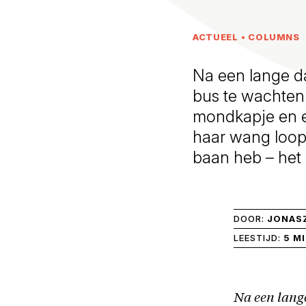
ACTUEEL
•
COLUMNS
Na een lange d
bus te wachten
mondkapje en e
haar wang loopt
baan heb – het i
DOOR:
JONAS
LEESTIJD:
5 M
Na een lang