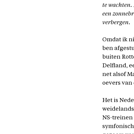
te wachten.
een zonnebr
verbergen.
Omdat ik ni
ben afgestu
buiten Rott
Delfland, e
net alsof M
oevers van 
Het is Nede
weidelandsc
NS-treinen 
symfonisch 