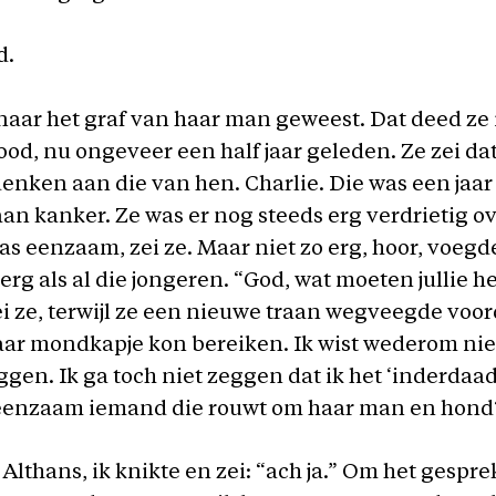
d.
naar het graf van haar man geweest. Dat deed ze
dood, nu ongeveer een half jaar geleden. Ze zei da
enken aan die van hen. Charlie. Die was een jaa
an kanker. Ze was er nog steeds erg verdrietig ov
 eenzaam, zei ze. Maar niet zo erg, hoor, voegde
 erg als al die jongeren. “God, wat moeten jullie h
i ze, terwijl ze een nieuwe traan wegveegde voor
aar mondkapje kon bereiken. Ik wist wederom nie
ggen. Ik ga toch niet zeggen dat ik het ‘inderdaa
eenzaam iemand die rouwt om haar man en hond
. Althans, ik knikte en zei: “ach ja.” Om het gespr