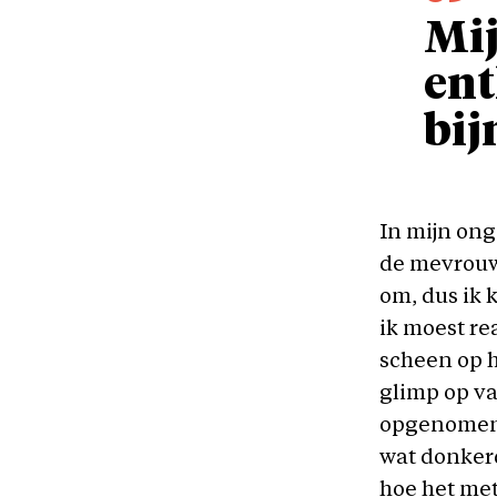
Mij
ent
bij
In mijn on
de mevrouw 
om, dus ik 
ik moest re
scheen op h
glimp op va
opgenomen 
wat donker
hoe het met