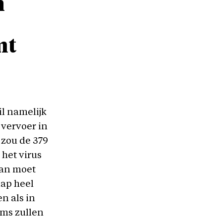
n
mt
l namelijk
 vervoer in
 zou de 379
het virus
aan moet
nap heel
n als in
ams zullen