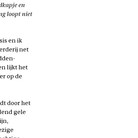
dkapje en
g loopt niet
is en ik
erderij net
idden-
 lijkt het
er op de
dt door het
lend gele
jn,
ezige