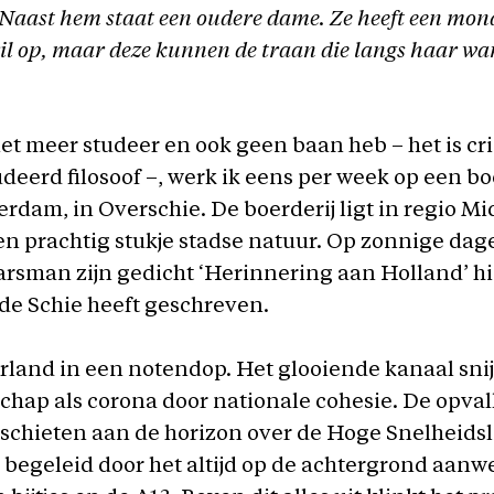
 Naast hem staat een oudere dame. Ze heeft een mon
il op, maar deze kunnen de traan die langs haar wan
et meer studeer en ook geen baan heb – het is cris
deerd filosoof –, werk ik eens per week op een bo
erdam, in Overschie. De boerderij ligt in regio M
en prachtig stukje stadse natuur. Op zonnige dagen
arsman zijn gedicht ‘Herinnering aan Holland’ hi
de Schie heeft geschreven.
rland in een notendop. Het glooiende kanaal snij
hap als corona door nationale cohesie. De opval
schieten aan de horizon over de Hoge Snelheidsli
begeleid door het altijd op de achtergrond aanw