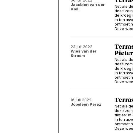
Terras
Jacobien van der
Net als d
Kleij
deze zomer
de kroeg 
In terrasv
ontmoeti
Deze week
Terras
23 juli 2022
Wies van der
Piete
Stroom
Net als d
deze zomer
de kroeg 
In terrasv
ontmoeti
Deze week
Terra
16 juli 2022
Jobeleen Perez
Net als d
deze zome
flirtjes: 
In terrasv
ontmoeti
Deze week