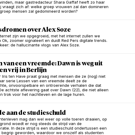
vinden, maar gastredacteur Shara Gaffaf heeft zo haar
 Zij vraagt zich af: welke groep vrouwen zal dan domineren
 groep mensen zal gedomineerd worden?
sdromen over Alex Soze
nternet zijn we opgegroeid, met het internet zullen we
n Ok, zoomer signaleert en duidt Red Pers digitale trends.
keer: de hallucinante vlogs van Alex Soze.
n van een vreemde: Dawn is weg uit
en vrij in Berlijn
 Iris ten Have praat graag met mensen die ze (nog) niet
haar serie Lessen van een vreemde deelt ze de
te, onvoorspelbare en ontroerende verhalen die dat
 De achtste aflevering gaat over Dawn (22), die niet alleen
ijn trok voor het nachtleven en de lage huren.
de aan de studieschuld
ntenleven mag dan wel weer op volle toeren draaien, op
grond woedt er nog steeds de strijd van de
atie. In deze strijd is een studieschuld ondertussen een
begrip geworden, waardoor we onszelf als studenten