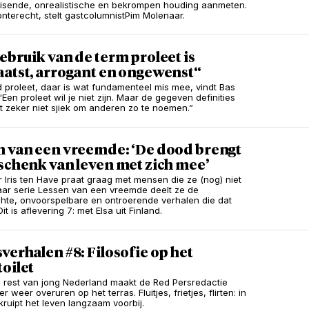
isende, onrealistische en bekrompen houding aanmeten.
 onterecht, stelt gastcolumnistPim Molenaar.
ebruik van de term proleet is
aatst, arrogant en ongewenst“
 proleet, daar is wat fundamenteel mis mee, vindt Bas
Een proleet wil je niet zijn. Maar de gegeven definities
 zeker niet sjiek om anderen zo te noemen.”
n van een vreemde: ‘De dood brengt
schenk van leven met zich mee’
 Iris ten Have praat graag met mensen die ze (nog) niet
haar serie Lessen van een vreemde deelt ze de
te, onvoorspelbare en ontroerende verhalen die dat
Dit is aflevering 7: met Elsa uit Finland.
verhalen #8: Filosofie op het
oilet
e rest van jong Nederland maakt de Red Persredactie
 weer overuren op het terras. Fluitjes, frietjes, flirten: in
kruipt het leven langzaam voorbij.