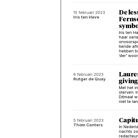
De les
15 februari 2023
Iris ten Have
Fernse
symbo
Iris ten 
haar seri
onvoorspe
tiende afl
hebben be
‘der’ woor
Lauren
6 februari 2023
Rutger de Quay
giving
Met het i
sterven. I
Ditmaal w
niet te la
Capitu
5 februari 2023
Thom Canters
In Nederla
nachts zo
redacteur