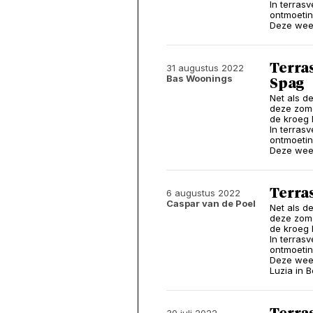
In terrasv
ontmoeti
Deze week
Terra
31 augustus 2022
Bas Woonings
Spag
Net als d
deze zomer
de kroeg 
In terrasv
ontmoeti
Deze week
Terra
6 augustus 2022
Caspar van de Poel
Net als d
deze zomer
de kroeg 
In terrasv
ontmoeti
Deze week
Luzia in Be
30 juli 2022