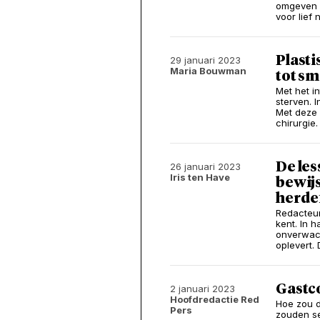
omgeven wo
voor lief
Plasti
29 januari 2023
Maria Bouwman
tot sm
Met het i
sterven. I
Met deze 
chirurgie.
De les
26 januari 2023
Iris ten Have
bewijs
herde
Redacteur
kent. In 
onverwach
oplevert.
Gastco
2 januari 2023
Hoofdredactie Red
Hoe zou d
Pers
zouden se