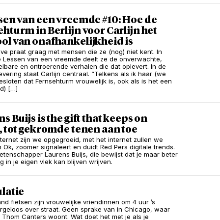
sen van een vreemde #10: Hoe de
hturm in Berlijn voor Carlijn het
ol van onafhankelijkheid is
Have praat graag met mensen die ze (nog) niet kent. In
e Lessen van een vreemde deelt ze de onverwachte,
lbare en ontroerende verhalen die dat oplevert. In de
evering staat Carlijn centraal. “Telkens als ik haar (we
sloten dat Fernsehturm vrouwelijk is, ook als is het een
d) […]
s Buijs is the gift that keeps on
, tot gekromde tenen aan toe
nternet zijn we opgegroeid, met het internet zullen we
n Ok, zoomer signaleert en duidt Red Pers digitale trends.
etenschapper Laurens Buijs, die bewijst dat je maar beter
ng in je eigen vlek kan blijven wrijven.
latie
nd fietsen zijn vrouwelijke vriendinnen om 4 uur ’s
rgeloos over straat. Geen sprake van in Chicago, waar
 Thom Canters woont. Wat doet het met je als je