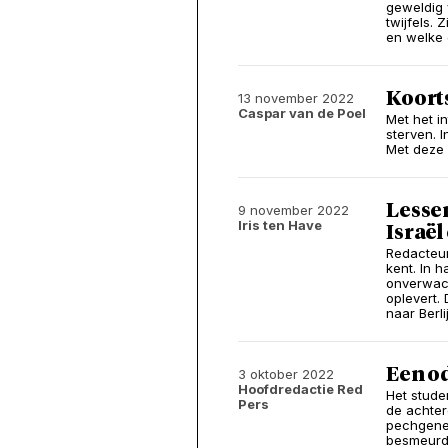
geweldig 
twijfels.
en welke
Koort
13 november 2022
Caspar van de Poel
Met het i
sterven. I
Met deze 
Lesse
9 november 2022
Iris ten Have
Israël 
Redacteur
kent. In 
onverwach
oplevert.
naar Berl
Een o
3 oktober 2022
Hoofdredactie Red
Het stude
Pers
de achter
pechgener
besmeurd 