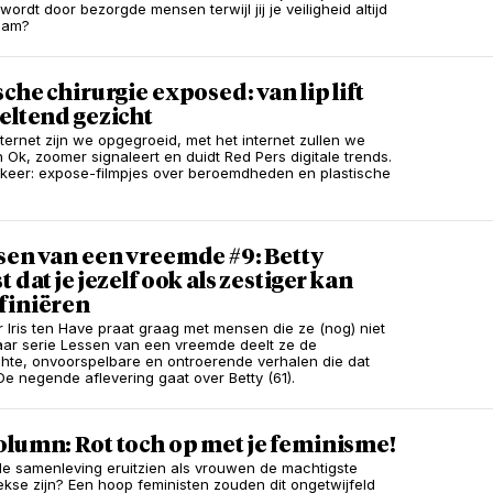
rdt door bezorgde mensen terwijl jij je veiligheid altijd
 nam?
sche chirurgie exposed: van lip lift
eltend gezicht
nternet zijn we opgegroeid, met het internet zullen we
n Ok, zoomer signaleert en duidt Red Pers digitale trends.
keer: expose-filmpjes over beroemdheden en plastische
sen van een vreemde #9: Betty
t dat je jezelf ook als zestiger kan
finiëren
 Iris ten Have praat graag met mensen die ze (nog) niet
haar serie Lessen van een vreemde deelt ze de
te, onvoorspelbare en ontroerende verhalen die dat
 De negende aflevering gaat over Betty (61).
lumn: Rot toch op met je feminisme!
e samenleving eruitzien als vrouwen de machtigste
kse zijn? Een hoop feministen zouden dit ongetwijfeld