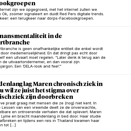
ookgroepen
nternet zijn we opgegroeid, met het internet zullen we
n Ok, zoomer signaleert en duidt Red Pers digitale trends.
keer: een terugkeer naar dorps-Facebookgroepen.
ansmentaliteit in de
artbranche
rtbranche is geen onafhankelijke entiteit die enkel wordt
door medemenselijkheid. En dat dringt pas echt door
zelf een uitvaart moet regelen. “Later denk ik terug aan de
en de uitvaartondernemer, en dan vooral zijn
argon. Een ‘DELA-look and feel‘.”
enlang lag Maren chronisch ziek in
u wil ze juist het stigma over
isch ziek zijn doorbreken
Have praat graag met mensen die ze (nog) niet kent. In
e Lessen van een vreemde deelt ze de onverwachte,
lbare en ontroerende verhalen die dat oplevert. Maren
t Lyme en bracht maandenlang in bed door. Haar studie
afbreken en tijdens een reis in Thailand kwamen haar
 tot […]