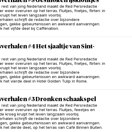
verhalen #5 Gesmolten ijsklontjes
e rest van jong Nederland maakt de Red Persredactie
 weer overuren op het terras. Fluitjes, frietjes, flirten: in
kruipt het leven langzaam voorbij.
erhalen schrijft de redactie over bijzondere
ngen, gekke gebeurtenissen en awkward aanvaringen.
 het vijfde deel bij Caffènation.
verhalen #4 Het sjaaltje van Sint-
r
e rest van jong Nederland maakt de Red Persredactie
 weer overuren op het terras. Fluitjes, frietjes, flirten: in
kruipt het leven langzaam voorbij.
erhalen schrijft de redactie over bijzondere
ngen, gekke gebeurtenissen en awkward aanvaringen.
 het vierde deel in Hotel Golden Tulip in Rome.
sverhalen #3 Dronken schaakspel
e rest van jong Nederland maakt de Red Persredactie
r weer overuren op het terras. Fluitjes, feestjes en
in de kroeg kruipt het leven langzaam voorbij.
erhalen schrijft de redactie over bijzondere
ngen, gekke gebeurtenissen en awkward aanvaringen.
 het derde deel, op het terras van Café Binnen Buiten.