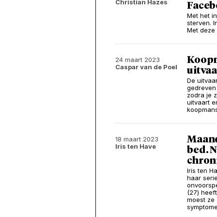
Christian Hazes
Faceb
Met het i
sterven. I
Met deze 
Koopm
24 maart 2023
Caspar van de Poel
uitva
De uitvaa
gedreven 
zodra je 
uitvaart 
koopmansj
Maand
18 maart 2023
Iris ten Have
bed. N
chron
Iris ten 
haar seri
onvoorspe
(27) heef
moest ze 
symptomen