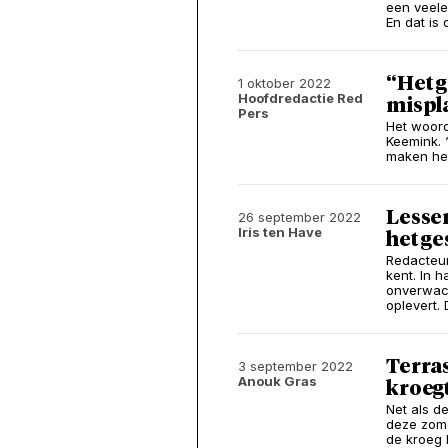
een veele
En dat is
“Het g
1 oktober 2022
Hoofdredactie Red
mispl
Pers
Het woord
Keemink. “
maken het
Lesse
26 september 2022
Iris ten Have
het ge
Redacteur
kent. In 
onverwach
oplevert. 
Terras
3 september 2022
Anouk Gras
kroegt
Net als d
deze zomer
de kroeg 