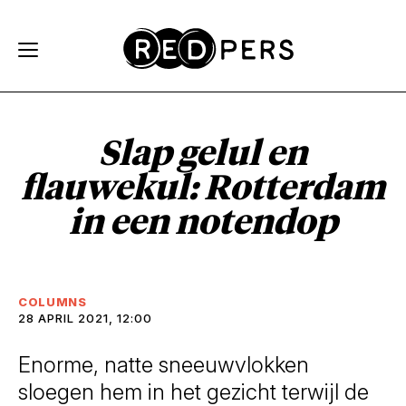
Skip and go to content
Directly to navigation
Slap gelul en
flauwekul:
Rotterdam
in een notendop
COLUMNS
28 APRIL 2021, 12:00
Enorme, natte sneeuwvlokken
sloegen hem in het gezicht terwijl de