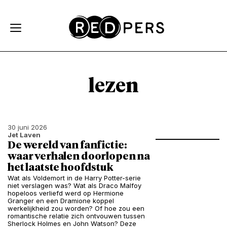
Skip and go to content
Directly to navigation
lezen
30 juni 2026
Jet Laven
De wereld van fanfictie:
waar verhalen doorlopen na
het laatste hoofdstuk
Wat als Voldemort in de Harry Potter-serie
niet verslagen was? Wat als Draco Malfoy
hopeloos verliefd werd op Hermione
Granger en een Dramione koppel
werkelijkheid zou worden? Of hoe zou een
romantische relatie zich ontvouwen tussen
Sherlock Holmes en John Watson? Deze