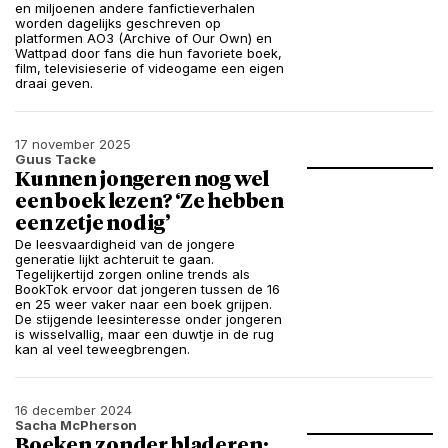
en miljoenen andere fanfictieverhalen
worden dagelijks geschreven op
platformen AO3 (Archive of Our Own) en
Wattpad door fans die hun favoriete boek,
film, televisieserie of videogame een eigen
draai geven.
17 november 2025
Guus Tacke
Kunnen jongeren nog wel
een boek lezen? ‘Ze hebben
een zetje nodig’
De leesvaardigheid van de jongere
generatie lijkt achteruit te gaan.
Tegelijkertijd zorgen online trends als
BookTok ervoor dat jongeren tussen de 16
en 25 weer vaker naar een boek grijpen.
De stijgende leesinteresse onder jongeren
is wisselvallig, maar een duwtje in de rug
kan al veel teweegbrengen.
16 december 2024
Sacha McPherson
Boeken zonder bladeren: