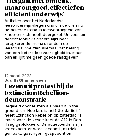
‘Het gaat niet om leuk,
maar om goed, effectief en
efficiënt onderwijs’
Artikelen over het Nederlandse
leesonderwijs vliegen ons om de oren nu
de dalende trend in leesvaardigheid van
kinderen zich heeft doorgezet. Universitair
docent Moniek Schaars kijkt naar
terugkerende thema’s rondom de
leescrisis: ‘We zien allemaal het belang
van een betere leesvaardigheid in, maar
paniek lijkt me geen goede raadgever.’
12 maart 2023
Judith Glimmerveen
Lezen uit protest bij de
Extinction Rebellion-
demonstratie
Begeleid door leuzen als ‘Keep it in the
ground’ en ‘Hoe laat is het? Solidariteit!’
heeft Extinction Rebellion op zaterdag 11
maart voor de zesde keer de A12 in Den
Haag geblokkeerd. De actievoerders zijn
vreedzaam: er wordt gedanst, muziek
gemaakt, gezongen, gespeecht en