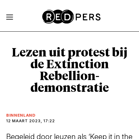
Skip and go to content
Directly to navigation
Lezen uit protest
bij
de Extinction
Rebellion-
demonstratie
BINNENLAND
12 MAART 2023, 17:22
Begeleid door leuzen als ‘Keep it in the