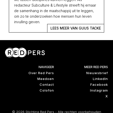
redacteur Subculture & Lifestyle streeft hij ernaar
de samenhang in de maatschappij uit te leggen,
om zo te onderzoeken hoe mensen hun leven
invulling geven.
LEES MEER VAN GUUS TACKE
NAVIGEER
MEER RED PERS
Over Red Pers
Nieuwsbrief
Meedoen
LinkedIn
Contact
Facebook
Colofon
Instagram
X
© 2026 Stichting Red Pers - Alle rechten voorbehouden