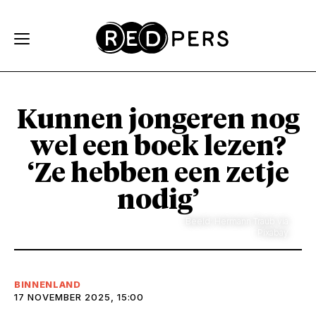
Skip and go to content
Directly to navigation
Kunnen jongeren nog
wel een boek lezen?
‘Ze hebben een zetje
nodig’
Beeld: Hermann Traub via
Pixabay
BINNENLAND
17 NOVEMBER 2025, 15:00