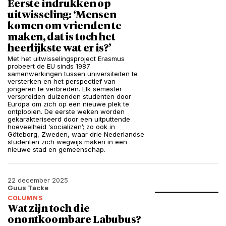
Eerste indrukken op
uitwisseling: ‘Mensen
komen om vrienden te
maken, dat is toch het
heerlijkste wat er is?’
Met het uitwisselingsproject Erasmus
probeert de EU sinds 1987
samenwerkingen tussen universiteiten te
versterken en het perspectief van
jongeren te verbreden. Elk semester
verspreiden duizenden studenten door
Europa om zich op een nieuwe plek te
ontplooien. De eerste weken worden
gekarakteriseerd door een uitputtende
hoeveelheid ‘socializen’; zo ook in
Göteborg, Zweden, waar drie Nederlandse
studenten zich wegwijs maken in een
nieuwe stad en gemeenschap.
22 december 2025
Guus Tacke
COLUMNS
Wat zijn toch die
onontkoombare Labubus?