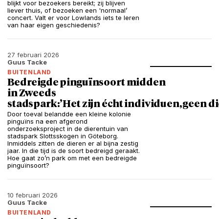
blijkt voor bezoekers bereikt; zij blijven
liever thuis, of bezoeken een 'normaal’
concert. Valt er voor Lowlands iets te leren
van haar eigen geschiedenis?
27 februari 2026
Guus Tacke
BUITENLAND
Bedreigde pinguïnsoort midden
in Zweeds
stadspark:’Het zijn écht individuen, geen d
Door toeval belandde een kleine kolonie
pinguïns na een afgerond
onderzoeksproject in de dierentuin van
stadspark Slottsskogen in Göteborg.
Inmiddels zitten de dieren er al bijna zestig
jaar. In die tijd is de soort bedreigd geraakt.
Hoe gaat zo’n park om met een bedreigde
pinguïnsoort?
10 februari 2026
Guus Tacke
BUITENLAND