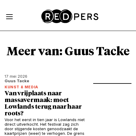
Skip and go to content
Directly to navigation
Meer van: Guus Tacke
17 mei 2026
Guus Tacke
KUNST & MEDIA
Van vrijplaats naar
massavermaak: moet
Lowlands terug naar haar
roots?
Voor het eerst in tien jaar is Lowlands niet
direct uitverkocht. Het festival zag zich
door stijgende kosten genoodzaakt de
kaartprijzen (weer) te verhogen. De grens