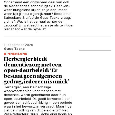
Onderhand een onmisbaar deel van ook
de Nederlandse schoolrugzak. Heen-en-
weer bungelend kijken ze je aan, maar
waar kijk jij nou eigenlijk naar? Redacteur
Subculture & Lifestyle Guus Tacke vraagt
zich af: Wat is het verhaal achter de
Labubu? En wat zegt het als je als twintiger
niet snapt wat de hype is?
11 december 2025
Guus Tacke
BINNENLAND
Herbergier biedt
dementiezorg met een
open-deurbeleid: ‘Er
bestaat geen algemeen
gedrag, iedereen is uniek’
Herbergier, een kleinschalige
woonvoorziening voor mensen met
dementie, wordt gekenmerkt door hun
open-deurbeleid. Dit geeft bewoners een
gevoel van zelfbeschikking in een periode
waarin het bewustzijn vervaagt. Maar hoe
ziet de invulling van dit beleid eruit? Red
Pers-redacteur Guus Tacke ging langs en