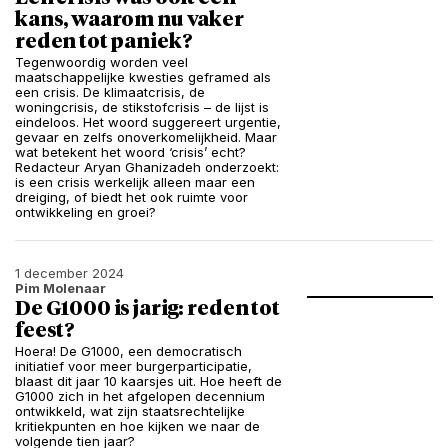
kans, waarom nu vaker
reden tot paniek?
Tegenwoordig worden veel
maatschappelijke kwesties geframed als
een crisis. De klimaatcrisis, de
woningcrisis, de stikstofcrisis – de lijst is
eindeloos. Het woord suggereert urgentie,
gevaar en zelfs onoverkomelijkheid. Maar
wat betekent het woord ‘crisis’ echt?
Redacteur Aryan Ghanizadeh onderzoekt:
is een crisis werkelijk alleen maar een
dreiging, of biedt het ook ruimte voor
ontwikkeling en groei?
1 december 2024
Pim Molenaar
De G1000 is jarig: reden tot
feest?
Hoera! De G1000, een democratisch
initiatief voor meer burgerparticipatie,
blaast dit jaar 10 kaarsjes uit. Hoe heeft de
G1000 zich in het afgelopen decennium
ontwikkeld, wat zijn staatsrechtelijke
kritiekpunten en hoe kijken we naar de
volgende tien jaar?