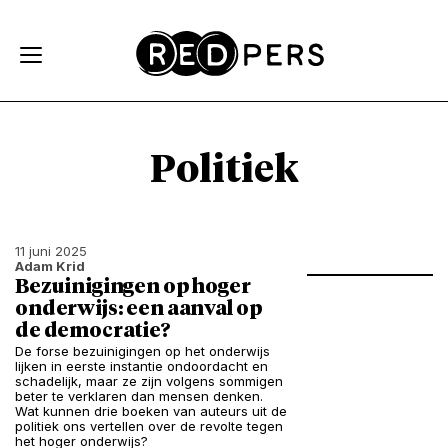
Skip and go to content
Directly to navigation
Politiek
11 juni 2025
Adam Krid
Bezuinigingen op hoger
onderwijs: een aanval op
de democratie?
De forse bezuinigingen op het onderwijs
lijken in eerste instantie ondoordacht en
schadelijk, maar ze zijn volgens sommigen
beter te verklaren dan mensen denken.
Wat kunnen drie boeken van auteurs uit de
politiek ons vertellen over de revolte tegen
het hoger onderwijs?