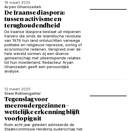
18 maart 2025
Aryan Ghanizadeh
De Iraanse diaspora:
tussen activisme en
terughoudendheid
De Iraanse diaspora bestaat uit miljoenen
Iraniërs die sinds de Islamitische revolutie
van 1979 hun land ontvluchtten vanwege
politieke en religieuze repressie, oorlog of
economische redenen. Verspreid over de
hele wereld vormen zij een diverse
gemeenschap met uiteenlopende relaties
tot hun moederland. Redacteur Aryan
Ghanizadeh geeft een persoonlijke
analyse.
12 maart 2025
Siem Rothengatter
Tegenslag voor
meeroudergezinnen –
wettelijke erkenning blijft
voorlopig uit
Ruim acht jaar geleden adviseerde de
Staatscommissie Herijking ouderschap het