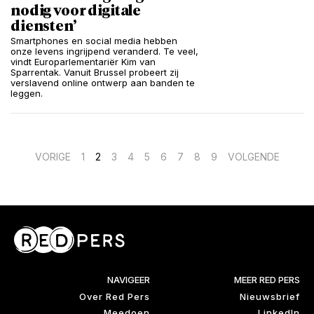
nodig voor digitale
diensten’
Smartphones en social media hebben
onze levens ingrijpend veranderd. Te veel,
vindt Europarlementariër Kim van
Sparrentak. Vanuit Brussel probeert zij
verslavend online ontwerp aan banden te
leggen.
Berichten
VORIGE
1
2
3
4
5
6
7
8
9
VOLGENDE
paginering
NAVIGEER
MEER RED PERS
Over Red Pers
Nieuwsbrief
Meedoen
LinkedIn