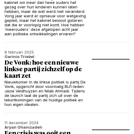
kabinet om meer dan twee ouders het
gezag over hun kinderen kunnen laten
hebben, maar de wet werd niet veranderd.
Vorig jaar werd er opnieuw voor wetgeving
gepleit, maar het kabinet besloot gisteren
dat die er voorlopig niet komt. Hoe hebben
'meerouders' deze afgelopen acht jaar
aan politieke ontwikkelingen ervaren?
8 februari 2025
Gerinio Triebel
De Vonk: hoe een nieuwe
linkse partij zichzelf op de
kaart zet
Nieuwkomer in de linkse politiek is partij De
Vonk, opgericht door voormalig BIJ1-leden
Jazie Veldhuyzen en Nilab Ahmadi. Tijdens
de launch laat de partij zich uit over de
tekortkomingen van de huidige politiek en
hun eigen idealen.
11 december 2024
Aryan Ghanizadeh
Een crisis was ooit een