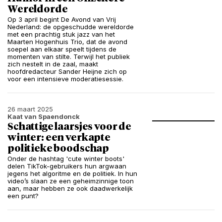
Wereldorde
Op 3 april begint De Avond van Vrij
Nederland: de opgeschudde wereldorde
met een prachtig stuk jazz van het
Maarten Hogenhuis Trio, dat de avond
soepel aan elkaar speelt tijdens de
momenten van stilte. Terwijl het publiek
zich nestelt in de zaal, maakt
hoofdredacteur Sander Heijne zich op
voor een intensieve moderatiesessie.
26 maart 2025
Kaat van Spaendonck
Schattige laarsjes voor de
winter: een verkapte
politieke boodschap
Onder de hashtag 'cute winter boots'
delen TikTok-gebruikers hun argwaan
jegens het algoritme en de politiek. In hun
video’s slaan ze een geheimzinnige toon
aan, maar hebben ze ook daadwerkelijk
een punt?