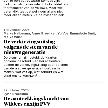
dat ze een betrouwbaar kompas zijn:
peilingen als democratisch hulpmiddel, als
thermometer van de volkswil. Maar wie
beter kijkt, ziet dat peilingen allang niet
meer alleen meten. Ze beïnvloeden ook.
1 november 2025
Meike Halbesma, Anne Groeliker, Yu Vos, Emmalotte Smit,
Meike Wind
De verkiezingsuitslag
volgens de stem van de
nieuwe generatie
De stemmen zijn geteld, de kaarten
opnieuw geschud. Red Pers-talenten
duiden de verkiezingsuitslag door de stem
van de nieuwe generatie hoorbaar te
maken: wat valt op, wat schuurt en wat
staat ons te wachten?
29 oktober 2025
Lynn Broersma
De aantrekkingskracht van
Wilders en zijn PVV