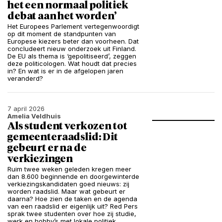
het een normaal politiek
debat aan het worden’
Het Europees Parlement vertegenwoordigt
op dit moment de standpunten van
Europese kiezers beter dan voorheen. Dat
concludeert nieuw onderzoek uit Finland.
De EU als thema is ‘gepolitiseerd’, zeggen
deze politicologen. Wat houdt dat precies
in? En wat is er in de afgelopen jaren
veranderd?
7 april 2026
Amelia Veldhuis
Als student verkozen tot
gemeenteraadslid: Dit
gebeurt er na de
verkiezingen
Ruim twee weken geleden kregen meer
dan 8.600 beginnende en doorgewinterde
verkiezingskandidaten goed nieuws: zij
worden raadslid. Maar wat gebeurt er
daarna? Hoe zien de taken en de agenda
van een raadslid er eigenlijk uit? Red Pers
sprak twee studenten over hoe zij studie,
werk en hobby’s met lokale politiek