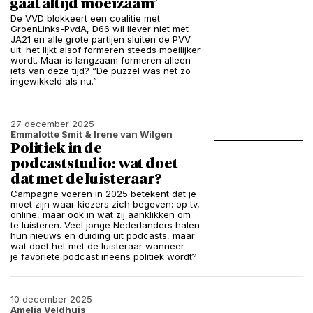
gaat altijd moeizaam’
De VVD blokkeert een coalitie met
GroenLinks-PvdA, D66 wil liever niet met
JA21 en alle grote partijen sluiten de PVV
uit: het lijkt alsof formeren steeds moeilijker
wordt. Maar is langzaam formeren alleen
iets van deze tijd? “De puzzel was net zo
ingewikkeld als nu.”
27 december 2025
Emmalotte Smit
& Irene van Wilgen
Politiek in de
podcaststudio: wat doet
dat met de luisteraar?
Campagne voeren in 2025 betekent dat je
moet zijn waar kiezers zich begeven: op tv,
online, maar ook in wat zij aanklikken om
te luisteren. Veel jonge Nederlanders halen
hun nieuws en duiding uit podcasts, maar
wat doet het met de luisteraar wanneer
je favoriete podcast ineens politiek wordt?
10 december 2025
Amelia Veldhuis