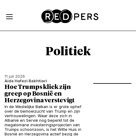
Skip and go to content
Directly to navigation
Politiek
11 juli 2026
Aida Hafezi Bakhtiari
Hoe Trumps kliek zijn
greep op Bosnië en
Herzegovina verstevigt
In de Westelijke Balkan is er grote ophef
over de bemoeizucht van Trump en zijn
vertrouwelingen. Waar deze zich in
Albanië en Servië nog beperkt tot de
megalomane investeringsprojecten van
Trumps schoonzoon, is het Witte Huis in
Bosnië en Herzegovina actief bezig de