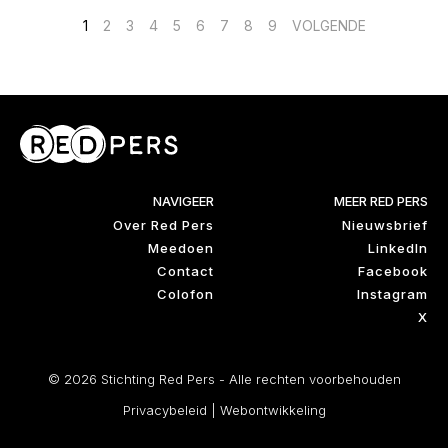
Berichten
1
2
3
4
5
6
7
8
9
VOLGENDE
paginering
NAVIGEER
MEER RED PERS
Over Red Pers
Nieuwsbrief
Meedoen
LinkedIn
Contact
Facebook
Colofon
Instagram
X
© 2026 Stichting Red Pers - Alle rechten voorbehouden
Privacybeleid
|
Webontwikkeling