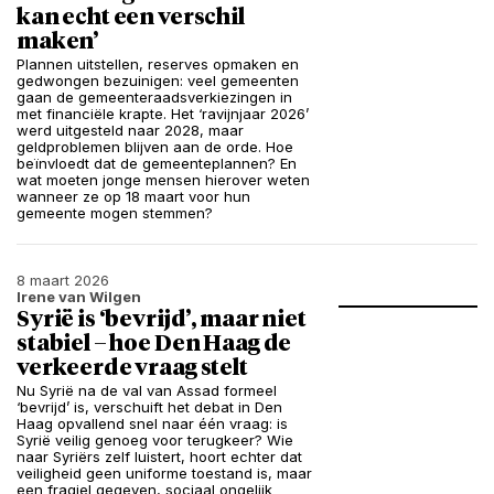
kan echt een verschil
maken’
Plannen uitstellen, reserves opmaken en
gedwongen bezuinigen: veel gemeenten
gaan de gemeenteraadsverkiezingen in
met financiële krapte. Het ‘ravijnjaar 2026’
werd uitgesteld naar 2028, maar
geldproblemen blijven aan de orde. Hoe
beïnvloedt dat de gemeenteplannen? En
wat moeten jonge mensen hierover weten
wanneer ze op 18 maart voor hun
gemeente mogen stemmen?
8 maart 2026
Irene van Wilgen
Syrië is ‘bevrijd’, maar niet
stabiel – hoe Den Haag de
verkeerde vraag stelt
Nu Syrië na de val van Assad formeel
‘bevrijd’ is, verschuift het debat in Den
Haag opvallend snel naar één vraag: is
Syrië veilig genoeg voor terugkeer? Wie
naar Syriërs zelf luistert, hoort echter dat
veiligheid geen uniforme toestand is, maar
een fragiel gegeven, sociaal ongelijk