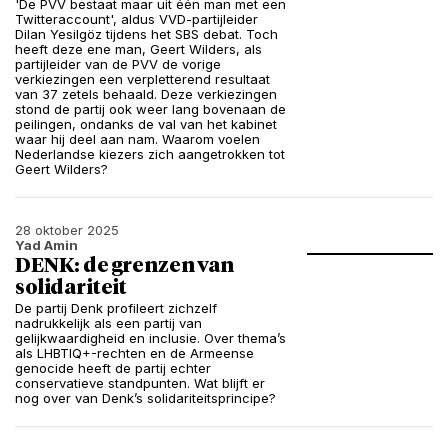
'De PVV bestaat maar uit één man met een
Twitteraccount', aldus VVD-partijleider
Dilan Yesilgöz tijdens het SBS debat. Toch
heeft deze ene man, Geert Wilders, als
partijleider van de PVV de vorige
verkiezingen een verpletterend resultaat
van 37 zetels behaald. Deze verkiezingen
stond de partij ook weer lang bovenaan de
peilingen, ondanks de val van het kabinet
waar hij deel aan nam. Waarom voelen
Nederlandse kiezers zich aangetrokken tot
Geert Wilders?
28 oktober 2025
Yad Amin
DENK: de grenzen van
solidariteit
De partij Denk profileert zichzelf
nadrukkelijk als een partij van
gelijkwaardigheid en inclusie. Over thema’s
als LHBTIQ+-rechten en de Armeense
genocide heeft de partij echter
conservatieve standpunten. Wat blijft er
nog over van Denk’s solidariteitsprincipe?