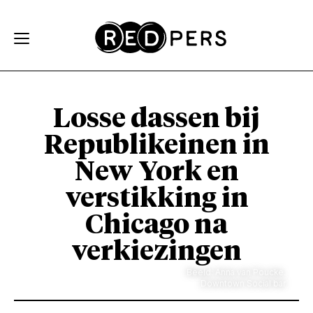
Skip and go to content
Directly to navigation
Losse dassen bij
Republikeinen in
New York en
verstikking in
Chicago na
verkiezingen
Beeld: Anna van Poucke.
Downtown Social bar