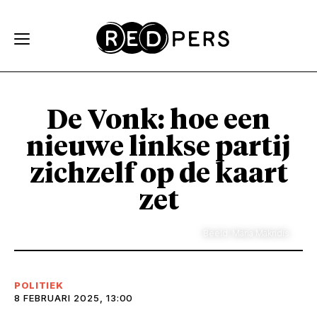
Skip and go to content
Directly to navigation
De Vonk: hoe een
nieuwe linkse partij
zichzelf op de kaart
zet
Beeld: Maria Makridis
POLITIEK
8 FEBRUARI 2025, 13:00