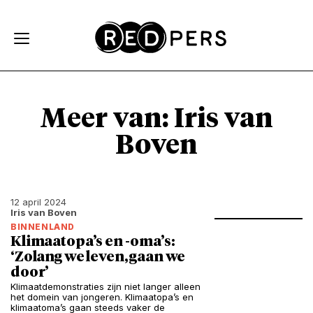
Skip and go to content
Directly to navigation
Meer van: Iris van
Boven
12 april 2024
Iris van Boven
BINNENLAND
Klimaatopa’s en -oma’s:
‘Zolang we leven, gaan we
door’
Klimaatdemonstraties zijn niet langer alleen
het domein van jongeren. Klimaatopa’s en
klimaatoma’s gaan steeds vaker de