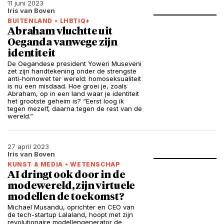
11 juni 2023
Iris van Boven
BUITENLAND
•
LHBTIQ+
Abraham vluchtte uit
Oeganda vanwege zijn
identiteit
De Oegandese president Yoweri Museveni
zet zijn handtekening onder de strengste
anti-homowet ter wereld: homoseksualiteit
is nu een misdaad. Hoe groei je, zoals
Abraham, op in een land waar je identiteit
het grootste geheim is? “Eerst loog ik
tegen mezelf, daarna tegen de rest van de
wereld.”
27 april 2023
Iris van Boven
KUNST & MEDIA
•
WETENSCHAP
AI dringt ook door in de
modewereld, zijn virtuele
modellen de toekomst?
Michael Musandu, oprichter en CEO van
de tech-startup Lalaland, hoopt met zijn
revolutionaire modellengenerator de