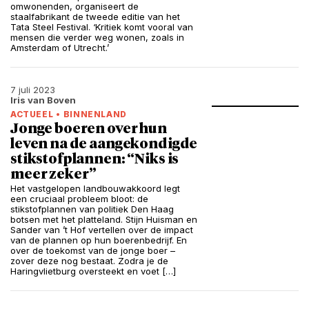
omwonenden, organiseert de
staalfabrikant de tweede editie van het
Tata Steel Festival. ‘Kritiek komt vooral van
mensen die verder weg wonen, zoals in
Amsterdam of Utrecht.’
7 juli 2023
Iris van Boven
ACTUEEL
•
BINNENLAND
Jonge boeren over hun
leven na de aangekondigde
stikstofplannen: “Niks is
meer zeker”
Het vastgelopen landbouwakkoord legt
een cruciaal probleem bloot: de
stikstofplannen van politiek Den Haag
botsen met het platteland. Stijn Huisman en
Sander van ’t Hof vertellen over de impact
van de plannen op hun boerenbedrijf. En
over de toekomst van de jonge boer –
zover deze nog bestaat. Zodra je de
Haringvlietburg oversteekt en voet […]