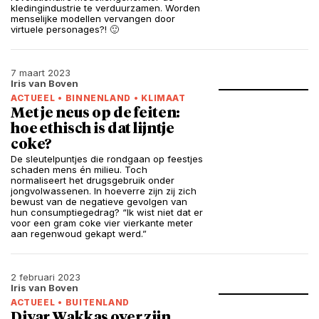
kledingindustrie te verduurzamen. Worden
menselijke modellen vervangen door
virtuele personages?! 🙂
7 maart 2023
Iris van Boven
ACTUEEL
•
BINNENLAND
•
KLIMAAT
Met je neus op de feiten:
hoe ethisch is dat lijntje
coke?
De sleutelpuntjes die rondgaan op feestjes
schaden mens én milieu. Toch
normaliseert het drugsgebruik onder
jongvolwassenen. In hoeverre zijn zij zich
bewust van de negatieve gevolgen van
hun consumptiegedrag? “Ik wist niet dat er
voor een gram coke vier vierkante meter
aan regenwoud gekapt werd.”
2 februari 2023
Iris van Boven
ACTUEEL
•
BUITENLAND
Diyar Wakkas over zijn