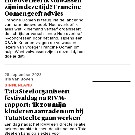
Hoe overleef ik volwassen
zijn in deze tijd? Francine
Oomen geeft advies
Francine Oomen is terug. Na de lancering
van haar nieuwe boek ‘Hoe overleef ik
alles wat ik niemand vertel?’ organiseert
de schrijfster verschillende Hoe overleef
ik-congressen door het land. Tijdens een
Q&A in Kriterion vragen de volwassen
lezers van vroeger Francine Oomen om
hulp. Want volwassen zijn in deze tijd, hoe
doe je dat?
25 september 2023
Iris van Boven
BINNENLAND
Tata Steel organiseert
festivaldag na RIVM-
rapport: ‘Ik zou mijn
kinderen aanraden om bij
Tata Steel te gaan werken’
Een dag nadat het RIVM een directe relatie
bekend maakte tussen de uitstoot van Tata
Steel en kans op ziektes voor