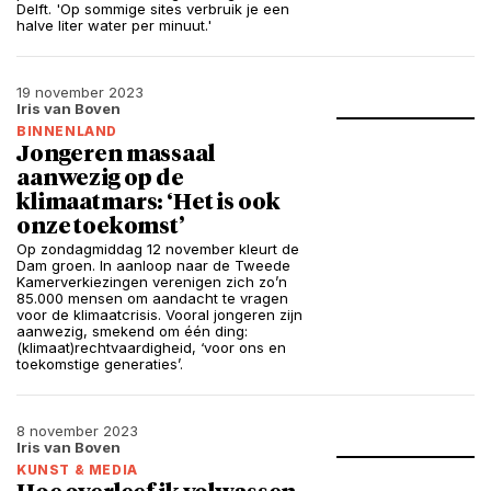
Delft. 'Op sommige sites verbruik je een
halve liter water per minuut.'
19 november 2023
Iris van Boven
BINNENLAND
Jongeren massaal
aanwezig op de
klimaatmars: ‘Het is ook
onze toekomst’
Op zondagmiddag 12 november kleurt de
Dam groen. In aanloop naar de Tweede
Kamerverkiezingen verenigen zich zo’n
85.000 mensen om aandacht te vragen
voor de klimaatcrisis. Vooral jongeren zijn
aanwezig, smekend om één ding:
(klimaat)rechtvaardigheid, ‘voor ons en
toekomstige generaties’.
8 november 2023
Iris van Boven
KUNST & MEDIA