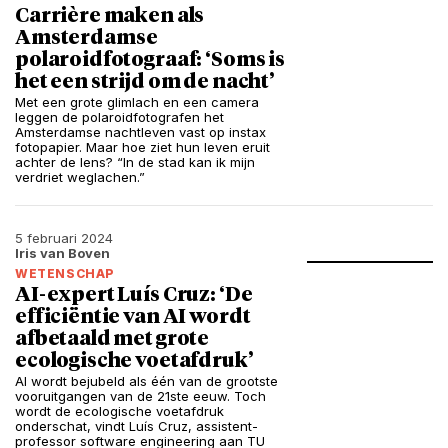
Carrière maken als
Amsterdamse
polaroidfotograaf: ‘Soms is
het een strijd om de nacht’
Met een grote glimlach en een camera
leggen de polaroidfotografen het
Amsterdamse nachtleven vast op instax
fotopapier. Maar hoe ziet hun leven eruit
achter de lens? “In de stad kan ik mijn
verdriet weglachen.”
5 februari 2024
Iris van Boven
WETENSCHAP
AI-expert Luís Cruz: ‘De
efficiëntie van AI wordt
afbetaald met grote
ecologische voetafdruk’
AI wordt bejubeld als één van de grootste
vooruitgangen van de 21ste eeuw. Toch
wordt de ecologische voetafdruk
onderschat, vindt Luís Cruz, assistent-
professor software engineering aan TU