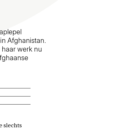
paplepel
in Afghanistan.
t haar werk nu
Afghaanse
e slechts