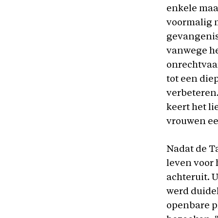
enkele maa
voormalig 
gevangenis
vanwege het
onrechtvaar
tot een di
verbeteren.
keert het l
vrouwen een
Nadat de Ta
leven voor
achteruit. 
werd duidel
openbare p