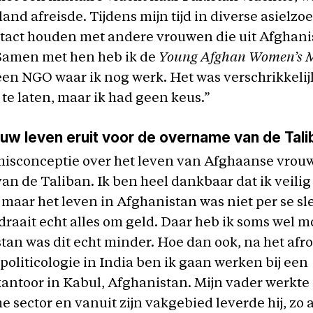
and afreisde. Tijdens mijn tijd in diverse asielzo
ntact houden met andere vrouwen die uit Afghani
 Samen met hen heb ik de
Young
Afghan Women’s 
een NGO waar ik nog werk. Het was verschrikkeli
 te laten, maar ik had geen keus.”
uw leven eruit voor de overname van de Tal
 misconceptie over het leven van Afghaanse vrou
n de Taliban. Ik ben heel dankbaar dat ik veilig
maar het leven in Afghanistan was niet per se sle
raait echt alles om geld. Daar heb ik soms wel m
tan was dit echt minder. Hoe dan ook, na het af
 politicologie in India ben ik gaan werken bij een
ntoor in Kabul, Afghanistan. Mijn vader werkte 
 sector en vanuit zijn vakgebied leverde hij, zo a