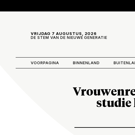
Skip and go to content
Directly to navigation
VRIJDAG 7 AUGUSTUS, 2026
DE STEM VAN DE NIEUWE GENERATIE
VOORPAGINA
BINNENLAND
BUITENL
Vrouwenrec
studie