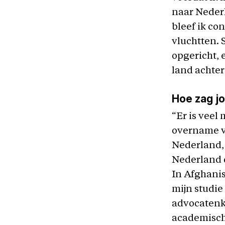
naar Nederl
bleef ik co
vluchtten.
opgericht, 
land achter
Hoe zag jo
“Er is veel
overname va
Nederland, 
Nederland d
In Afghanis
mijn studie
advocatenka
academische