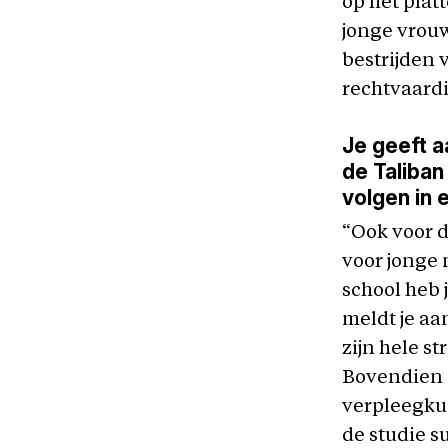
op het plat
jonge vrou
bestrijden 
rechtvaardi
Je geeft a
de Taliban
volgen in 
“Ook voor 
voor jonge 
school heb 
meldt je aa
zijn hele s
Bovendien a
verpleegkun
de studie s