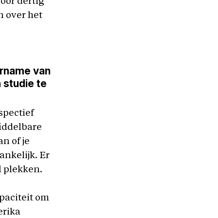
voor dertig
 over het
ername van
 studie te
spectief
middelbare
n of je
ankelijk. Er
l plekken.
paciteit om
erika