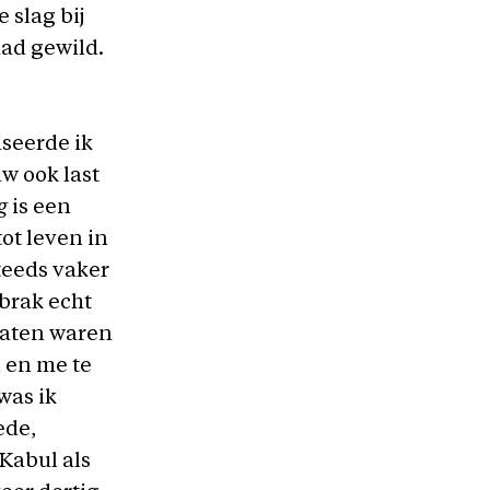
 slag bij
had gewild.
seerde ik
uw ook last
g
is een
ot leven in
teeds vaker
brak echt
daten waren
n en me te
was ik
ede,
Kabul als