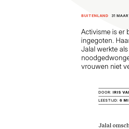
BUITENLAND
31 MAAR
Activisme is er
ingegoten. Haa
Jalal werkte al
noodgedwongen
vrouwen niet ve
DOOR:
IRIS V
LEESTIJD:
6 M
Jalal omsch