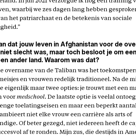
teland. In juli 2021 verzorgde ik nog een training 
wen, waarbij we zes dagen lang hebben gesproken
van het patriarchaat en de betekenis van sociale
gheid.”
an dat jouw leven in Afghanistan voor de ov
 niet slecht was, maar toch besloot je om een
een ander land. Waarom was dat?
de overname van de Taliban was het toekomstper
meisjes en vrouwen redelijk traditioneel. Na de 
je eigenlijk maar twee opties: je trouwt met een ma
n voor
medschool
. De laatste optie is veelal ontoeg
trenge toelatingseisen en maar een beperkt aanta
mbieert niet elke vrouw een carrière als arts of
dige. Of beter gezegd, niet iedereen heeft de ca
uccesvol af te ronden. Mijn zus, die destijds in Am