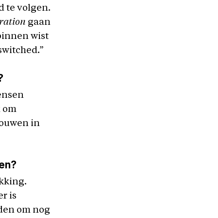
d te volgen.
tration
gaan
binnen wist
eswitched.”
?
mensen
k om
rouwen in
den?
kking.
r is
oden om nog