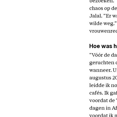
bezoeken. “
chaos op de
Jalal. “Er 
wilde weg.”
vrouwenrec
Hoe was he
“Vóór de da
geruchten d
wanneer. Ui
augustus 20
leidde ik 
cafés. Ik g
voordat de 
dagen in A
voordat ik 