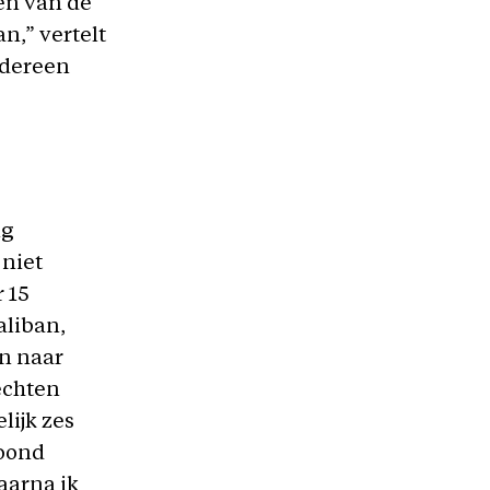
en van de
n,” vertelt
Iedereen
ng
 niet
 15
aliban,
n naar
echten
lijk zes
woond
aarna ik