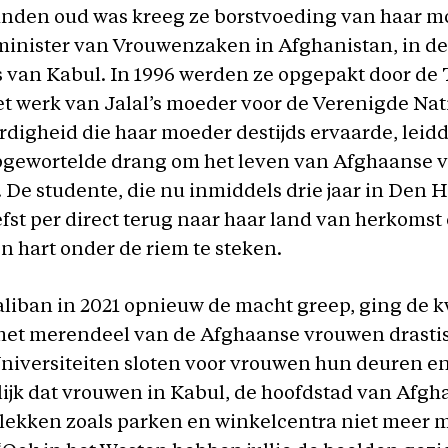
nden oud was kreeg ze borstvoeding van haar m
minister van Vrouwenzaken in Afghanistan, in de
 van Kabul. In 1996 werden ze opgepakt door de 
 werk van Jalal’s moeder voor de Verenigde Nat
digheid die haar moeder destijds ervaarde, leidd
epgewortelde drang om het leven van Afghaanse 
 De studente, die nu inmiddels drie jaar in Den 
iefst per direct terug naar haar land van herkomst
 hart onder de riem te steken.
liban in 2021 opnieuw de macht greep, ging de k
 het merendeel van de Afghaanse vrouwen drasti
Universiteiten sloten voor vrouwen hun deuren e
ijk dat vrouwen in Kabul, de hoofdstad van Afgh
lekken zoals parken en winkelcentra niet meer 