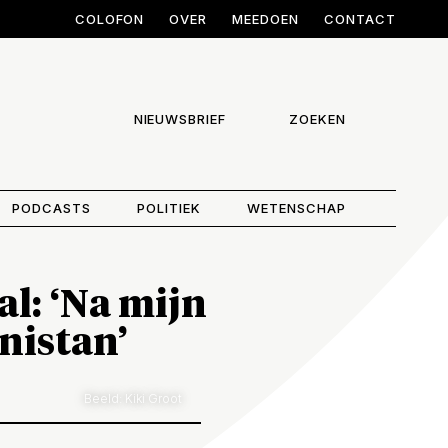
COLOFON
OVER
MEEDOEN
CONTACT
NIEUWSBRIEF
ZOEKEN
PODCASTS
POLITIEK
WETENSCHAP
l: ‘Na mijn
nistan’
Beeld: Kiki Groot