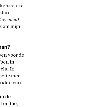
ekerscentra
stan
Movement
jk om mijn
iban?
wen voor de
 ben in
cht. In
oeite mee.
ronden van
in de
f en toe,