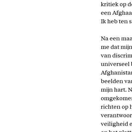
kritiek op 
een Afghaan
Ik heb ten 
Na een maan
me dat mijn
van discrim
universeel 
Afghanistan
beelden van
mijn hart.
omgekomen, 
richten op 
verantwoord
veiligheid 