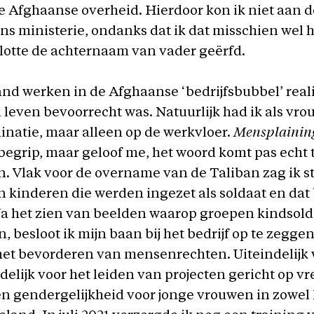
de Afghaanse overheid. Hierdoor kon ik niet aan de
s ministerie, ondanks dat ik dat misschien wel 
slotte de achternaam van vader geërfd.
d werken in de Afghaanse ‘bedrijfsbubbel’ reali
 leven bevoorrecht was. Natuurlijk had ik als vro
inatie, maar alleen op de werkvloer.
Mensplainin
begrip, maar geloof me, het woord komt pas echt t
. Vlak voor de overname van de Taliban zag ik s
 kinderen die werden ingezet als soldaat en dat 
 Na het zien van beelden waarop groepen kindsol
besloot ik mijn baan bij het bedrijf op te zegge
het bevorderen van mensenrechten. Uiteindelijk 
elijk voor het leiden van projecten gericht op vr
en gendergelijkheid voor jonge vrouwen in zowel 