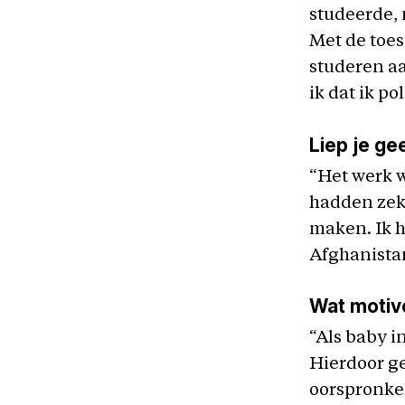
studeerde, 
Met de toe
studeren aa
ik dat ik p
Liep je ge
“Het werk w
hadden zeke
maken. Ik h
Afghanistan
Wat motiv
“Als baby i
Hierdoor ge
oorspronkel