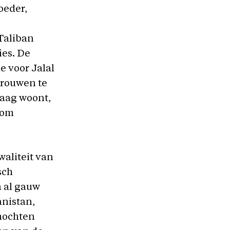
oeder,
Taliban
ies. De
e voor Jalal
vrouwen te
Haag woont,
 om
waliteit van
sch
n al gauw
anistan,
mochten