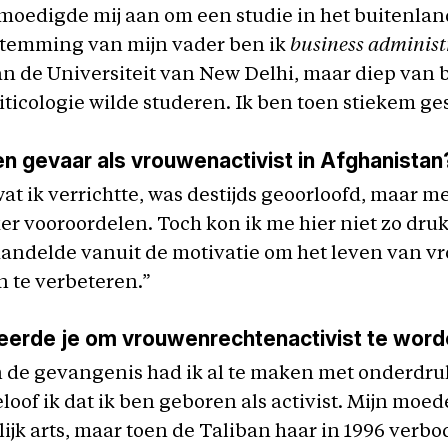
moedigde mij aan om een studie in het buitenlan
stemming van mijn vader ben ik
business adminis
n de Universiteit van New Delhi, maar diep van 
oliticologie wilde studeren. Ik ben toen stiekem g
en gevaar als vrouwenactivist in Afghanistan
at ik verrichtte, was destijds geoorloofd, maar 
r vooroordelen. Toch kon ik me hier niet zo dru
andelde vanuit de motivatie om het leven van v
 te verbeteren.”
eerde je om vrouwenrechtenactivist te wor
n de gevangenis had ik al te maken met onderdru
loof ik dat ik ben geboren als activist. Mijn moede
ijk arts, maar toen de Taliban haar in 1996 verb