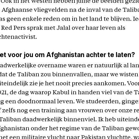
Ook in het Westen hebben jullie de beelden gezi
 Afghaanse vliegvelden na de inval van de Taliba
was geen enkele reden om in het land te blijven. 
 Red Pers sprak met Jalal over haar leven als
htenactivist.
t voor jou om Afghanistan achter te laten?
adwerkelijke overname waren er natuurlijk al la
at de Taliban zou binnenvallen, maar we wisten
teindelijk zie je het nooit precies aankomen. Voor
21, de dag waarop Kabul in handen viel van de T
nog een doodnormaal leven. We studeerden, ginge
af zelfs nog een training aan vrouwen over onze r
Taliban daadwerkelijk binnenviel. Ik heb uiteinde
fghanistan onder het regime van de Taliban ge
met een militaire vlucht naar Pakistan vluchtte, w