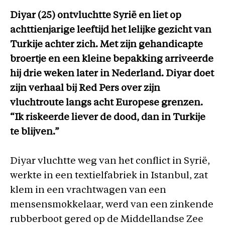
:
Diyar (25) ontvluchtte Syrië en liet op
Diyar
achttienjarige leeftijd het lelijke gezicht van
Wakkas
Turkije achter zich. Met zijn gehandicapte
over
broertje en een kleine bepakking arriveerde
zijn
hij drie weken later in Nederland. Diyar doet
vluchtroute
zijn verhaal bij Red Pers over zijn
langs
vluchtroute langs acht Europese grenzen.
acht
“Ik riskeerde liever de dood, dan in Turkije
Europese
te blijven.”
grenzen:
“Het
Diyar vluchtte weg van het conflict in Syrië,
was
werkte in een textielfabriek in Istanbul, zat
een
klem in een vrachtwagen van een
niemandsland”
mensensmokkelaar, werd van een zinkende
rubberboot gered op de Middellandse Zee