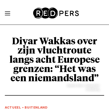
Skip and go to content
Directly to navigation
Diyar Wakkas over
zijn vluchtroute
langs acht Europese
grenzen: “Het was
een niemandsland”
Beeld: Bron: Sebastien
Goldberg
ACTUEEL
•
BUITENLAND