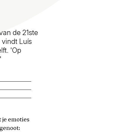
van de 21ste
vindt Luís
ft. 'Op
'
t je emoties
tgenoot: