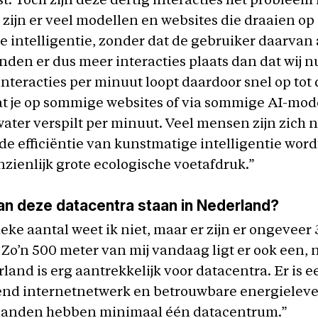
. Toch zijn deze dertig interacties het probleem 
ijn er veel modellen en websites die draaien op
 intelligentie, zonder dat de gebruiker daarvan 
nden er dus meer interacties plaats dan dat wij 
interacties per minuut loopt daardoor snel op tot d
at je op sommige websites of via sommige AI-mod
 water verspilt per minuut. Veel mensen zijn zich n
de efficiëntie van kunstmatige intelligentie word
zienlijk grote ecologische voetafdruk.”
an deze datacentra staan in Nederland?
ieke aantal weet ik niet, maar er zijn er ongeveer 
Zo’n 500 meter van mij vandaag ligt er ook een, 
rland is erg aantrekkelijk voor datacentra. Er is 
end internetnetwerk en betrouwbare energieleve
landen hebben minimaal één datacentrum.”