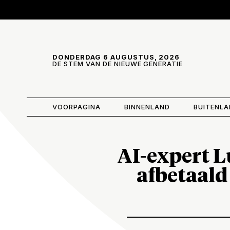
Skip and go to content
Directly to navigation
DONDERDAG 6 AUGUSTUS, 2026
DE STEM VAN DE NIEUWE GENERATIE
VOORPAGINA
BINNENLAND
BUITENL
AI-expert Lu
afbetaald