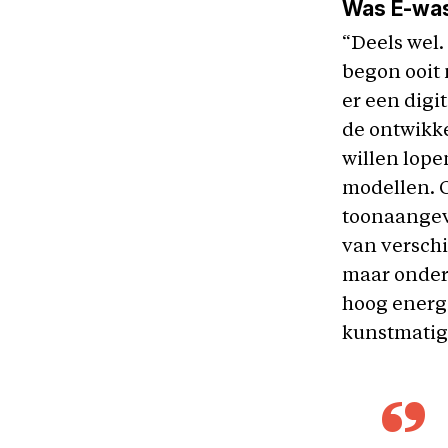
Was E-wast
“Deels wel.
begon ooit
er een digi
de ontwikke
willen lope
modellen. O
toonaangev
van verschi
maar onderl
hoog energi
kunstmatige 