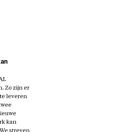
kan
AI.
. Zo zijn er
te leveren
 twee
nieuwe
rk kan
 We streven