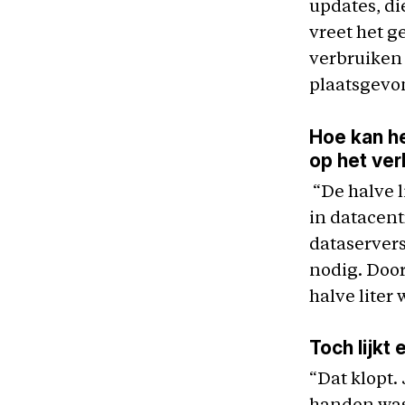
updates, di
vreet het g
verbruiken 
plaatsgevo
Hoe kan he
op het ver
“De halve l
in datacent
dataservers
nodig. Door
halve liter
Toch lijkt 
“Dat klopt.