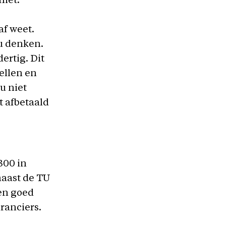
niet.
af weet.
nu denken.
ertig. Dit
ellen en
u niet
t afbetaald
300 in
naast de TU
een goed
ranciers.