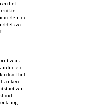
 en het
bruikte
 maanden na
middels zo
f
ordt vaak
 worden en
dan kost het
 Ik reken
uitstoot van
fstand
 ook nog