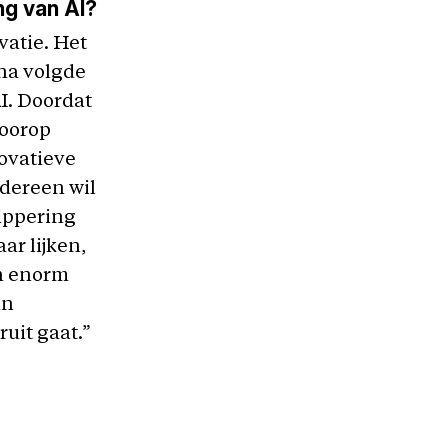
ng van AI?
vatie. Het
na volgde
AI. Doordat
voorop
novatieve
edereen wil
ippering
ar lijken,
en enorm
in
ruit gaat.”