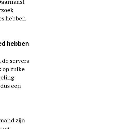
Daarnaast
erzoek
ies hebben
oed hebben
m de servers
k op zulke
oeling
 dus een
emand zijn