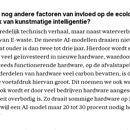
k nog andere factoren van invloed op de eco
 van kunstmatige intelligentie?
 redelijk technisch verhaal, maar naast waterverbr
van E-waste. De meeste AI-modellen draaien nie
t ouder is dan twee tot drie jaar. Hierdoor wordt 
veel geïnvesteerd in nieuwe hardware, waardoor
eeds functionerende hardware, op de afvalstape
erdelen van hardware veel carbon bevatten, is 
 voetafdruk hiervan groot. Dit noemen we ook we
Ook wordt er door veel bedrijven hardware aanges
eit overbodig is. Zo draait sommige hardware op 
rwijl een AI-model maar 20 tot 30 procent nodig hee
”