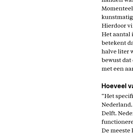
handen wast
Momenteel z
kunstmatige
Hierdoor vi
Het aantal 
betekent d
halve liter
bewust dat 
met een aan
Hoeveel v
“Het specif
Nederland. 
Delft. Nede
functioner
De meeste 