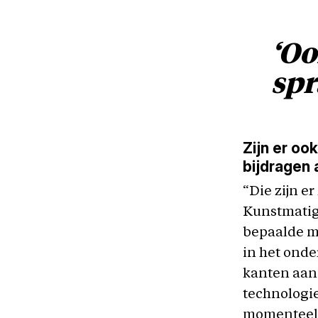
‘Oo
spr
Zijn er oo
bijdragen
“Die zijn e
Kunstmatige
bepaalde mo
in het onde
kanten aan 
technologie
momenteel e