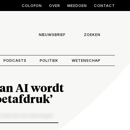
COLOFON
OVER
MEEDOEN
CONTACT
NIEUWSBRIEF
ZOEKEN
PODCASTS
POLITIEK
WETENSCHAP
 van AI wordt
oetafdruk’
U Delft, foto door Adam Klugkist