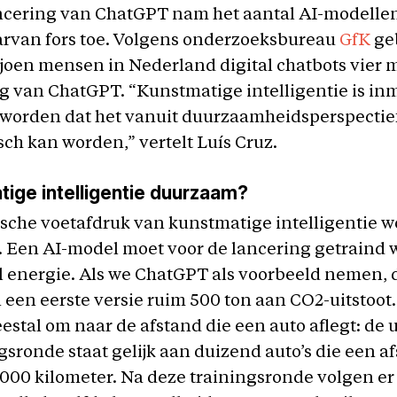
ancering van ChatGPT nam het aantal AI-modellen
arvan fors toe. Volgens onderzoeksbureau
GfK
ge
ljoen mensen in Nederland digital chatbots vier
g van ChatGPT. “Kunstmatige intelligentie is in
eworden dat het vanuit duurzaamheidsperspectie
ch kan worden,” vertelt Luís Cruz.
tige intelligentie duurzaam?
sche voetafdruk van kunstmatige intelligentie w
. Een AI-model moet voor de lancering getraind
el energie. Als we ChatGPT als voorbeeld nemen, 
 een eerste versie ruim 500 ton aan CO2-uitstoot.
eestal om naar de afstand die een auto aflegt: de 
gsronde staat gelijk aan duizend auto’s die een a
1000 kilometer. Na deze trainingsronde volgen er