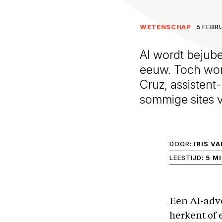
WETENSCHAP
5 FEBR
AI wordt bejube
eeuw. Toch wor
Cruz, assistent
sommige sites ve
DOOR:
IRIS V
LEESTIJD:
5 M
Een AI-advo
herkent of 