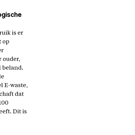
logische
uik is er
t op
er
 ouder,
l beland.
de
l E-waste,
chaft dat
100
ft. Dit is