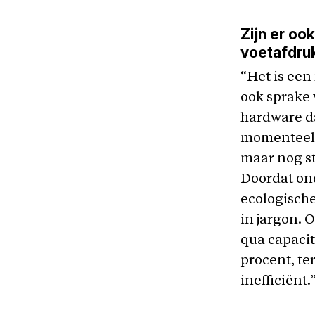
Zijn er oo
voetafdruk
“Het is een
ook sprake 
hardware da
momenteel 
maar nog st
Doordat ond
ecologische
in jargon. 
qua capacit
procent, te
inefficiënt.