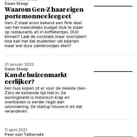
Daan Stoop
Waarom Gen-Z haar eigen
portemonnee leeg eet
Gen-Z staat erom bekend een flink deel
van het maandelijks budget stuk te slaan
op restaurants en in koffietentjes. DUO
binnen? Laat de cocktails maar voorrijden!
Hoe kan het dat studenten vet bijlenen
maar wel dure zalmbroodjes eten?
31 januari 2022
Daan Stoop
Kan de huizenmarkt
eerlijker?
Een huis kopen zit er voor de meeste Gen-
Z’ers de komende tijd niet in. De
woningmarkt is historisch krap en
overbieden is eerder regel dan
uitzondering. De startup House.nl wil dat
veranderen.
11 april 2021
Peer van Tetterode