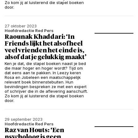
Zo kom jij al luisterend die stapel boeken
door.
27 oktober 2023
Hoofdredactie Red Pers
Raounak Khaddari: ‘In
Friends lijkt het alsof heel
veel vrienden het einde is,
alsof dat je gelukkig maakt’
Ken je dat, die stapel boeken naast je bed
die maar hoger en hoger wordt? Tijd om
dat eens aan te pakken. In Leezy keren
Rosa en Jobeleen een maatschappelijk
relevant boek binnenstebuiten. Hun
bevindingen bespreken ze met een expert
of schrijver die in de aflevering aanschuift.
Zo kom jij al luisterend die stapel boeken
door.
29 september 2023
Hoofdredactie Red Pers
Raz van Houts: ‘Een
psycholoog is geen