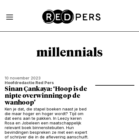
Skip and go to content
Directly to navigation
millennials
10 november 2023
Hoofdredactie Red Pers
Sinan Çankaya: ‘Hoop is de
nipte overwinning op de
wanhoop’
Ken je dat, die stapel boeken naast je bed
die maar hoger en hoger wordt? Tijd om
dat eens aan te pakken. In Leezy keren
Rosa en Jobeleen een maatschappelijk
relevant boek binnenstebuiten. Hun
bevindingen bespreken ze met een expert
of schrijver die in de aflevering aanschuift.