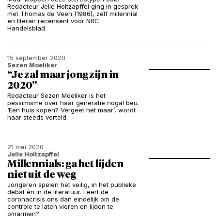
Redacteur Jelle Holtzapffel ging in gesprek
met Thomas de Veen (1986), zelf millennial
en literair recensent voor NRC
Handelsblad.
15 september 2020
Sezen Moeliker
“Je zal maar jong zijn in
2020”
Redacteur Sezen Moeliker is het
pessimisme over haar generatie nogal beu.
‘Een huis kopen? Vergeet het maar’, wordt
haar steeds verteld.
21 mei 2020
Jelle Holtzapffel
Millennials: ga het lijden
niet uit de weg
Jongeren spelen het veilig, in het publieke
debat én in de literatuur. Leert de
coronacrisis ons dan eindelijk om de
controle te laten vieren en lijden te
omarmen?