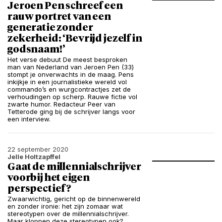
Jeroen Pen schreef een
rauw portret van een
generatie zonder
zekerheid: ‘Bevrijd jezelf in
godsnaam!’
Het verse debuut De meest besproken
man van Nederland van Jeroen Pen (33)
stompt je onverwachts in de maag. Pens
inkijkje in een journalistieke wereld vol
commando’s en wurgcontractjes zet de
verhoudingen op scherp. Rauwe fictie vol
zwarte humor. Redacteur Peer van
Tetterode ging bij de schrijver langs voor
een interview.
22 september 2020
Jelle Holtzapffel
Gaat de millennialschrijver
voorbij het eigen
perspectief?
Zwaarwichtig, gericht op de binnenwereld
en zonder ironie: het zijn zomaar wat
stereotypen over de millennialschrijver.
Maar kloppen deze stereotypen ook?