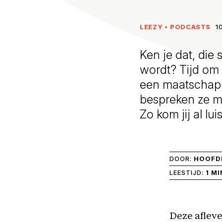
LEEZY
•
PODCASTS
1
Ken je dat, die
wordt? Tijd om
een maatschapp
bespreken ze me
Zo kom jij al lu
DOOR:
HOOFDR
LEESTIJD:
1 MI
Deze afleve