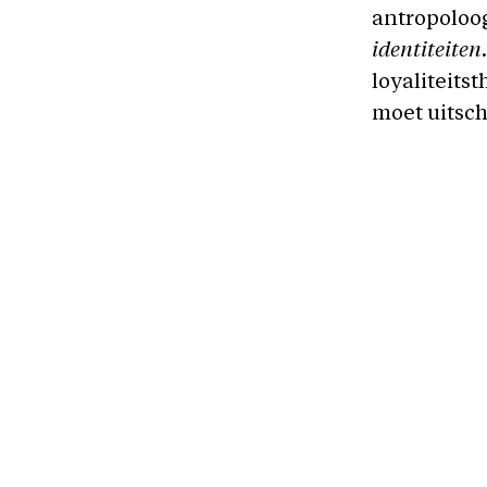
antropoloog
identiteiten
loyaliteits
moet uitsc