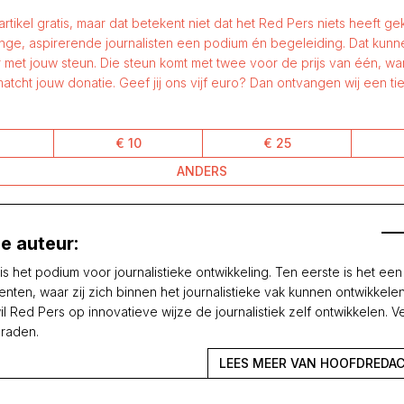
 artikel gratis, maar dat betekent niet dat het Red Pers niets heeft gek
nge, aspirerende journalisten een podium én begeleiding. Dat kun
 met jouw steun. Die steun komt met twee voor de prijs van één, w
atcht jouw donatie. Geef jij ons vijf euro? Dan ontvangen wij een tie
€ 10
€ 25
ANDERS
e auteur:
is het podium voor journalistieke ontwikkeling. Ten eerste is het ee
enten, waar zij zich binnen het journalistieke vak kunnen ontwikkele
l Red Pers op innovatieve wijze de journalistiek zelf ontwikkelen. V
raden.
LEES MEER VAN HOOFDREDAC