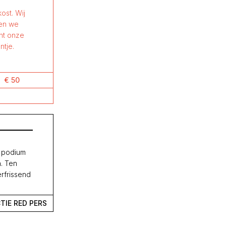
ost. Wij
nen we
ant onze
ntje.
€ 50
n podium
n. Ten
erfrissend
TIE RED PERS