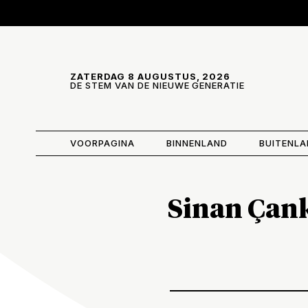
Skip and go to content
Directly to navigation
ZATERDAG 8 AUGUSTUS, 2026
DE STEM VAN DE NIEUWE GENERATIE
VOORPAGINA
BINNENLAND
BUITENL
Sinan Çank