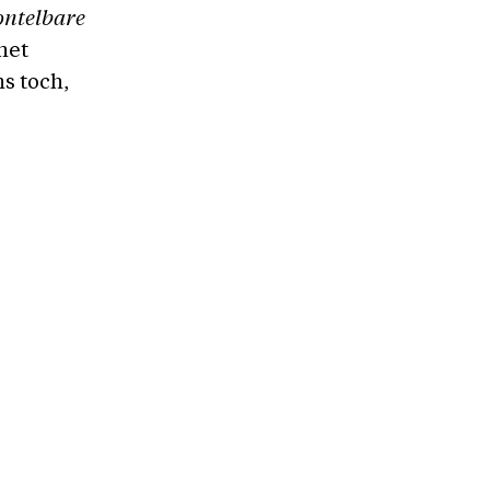
ontelbare
het
s toch,