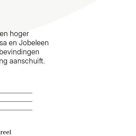
 en hoger
osa en Jobeleen
 bevindingen
ing aanschuift.
reel