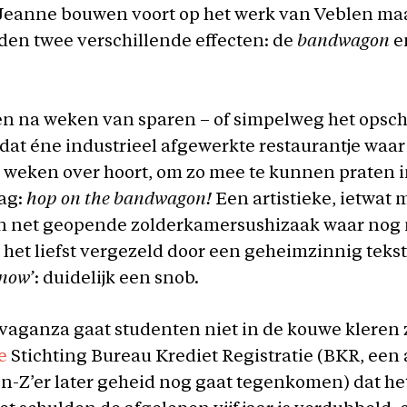
Jeanne bouwen voort op het werk van Veblen ma
en twee verschillende effecten: de
bandwagon
e
n na weken van sparen – of simpelweg het opsc
 dat éne industrieel afgewerkte restaurantje waar j
 weken over hoort, om zo mee te kunnen praten i
ag:
hop on the bandwagon!
Een artistieke, ietwat
en net geopende zolderkamersushizaak waar no
 het liefst vergezeld door een geheimzinnig tekstj
now’
: duidelijk een snob.
ravaganza gaat studenten niet in de kouwe kleren 
e
Stichting Bureau Krediet Registratie (BKR, een 
Gen-Z’er later geheid nog gaat tegenkomen) dat he