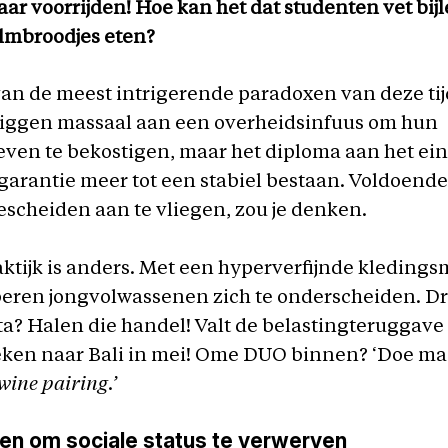
aar voorrijden! Hoe kan het dat studenten vet bi
almbroodjes eten?
van de meest intrigerende paradoxen van deze tij
liggen massaal aan een overheidsinfuus om hun
ven te bekostigen, maar het diploma aan het eind
garantie meer tot een stabiel bestaan. Voldoend
escheiden aan te vliegen, zou je denken.
ktijk is anders. Met een hyperverfijnde kleding
oberen jongvolwassenen zich te onderscheiden. Dr
a? Halen die handel! Valt de belastingteruggave 
eken naar Bali in mei! Ome DUO binnen? ‘Doe ma
wine pairing.’
n om sociale status te verwerven