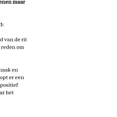
jlenen maar
d:
 van de rit
e reden om
smaak en
opt er een
positief
ar het