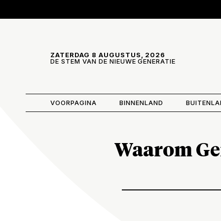
Skip and go to content
Directly to navigation
ZATERDAG 8 AUGUSTUS, 2026
DE STEM VAN DE NIEUWE GENERATIE
VOORPAGINA
BINNENLAND
BUITENL
Waarom Gen