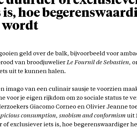
 duurder of exclusieve
s is, hoe begerenswaard
 wordt
ooien geld over de balk, bijvoorbeeld voor ambac
rood van broodjuwelier
Le Fournil de Sebastien,
o
ets uit te kunnen halen.
en imago van een culinair sausje te voorzien maak 
e voor je eigen rijkdom om zo sociale status te v
erzoekers Giacomo Corneo en Olivier Jeanne toe
picious consumption, snobism and conformism
uit 
 of exclusiever iets is, hoe begerenswaardiger he