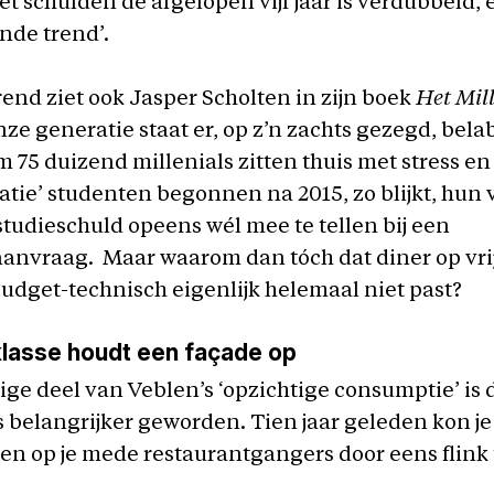
t schulden de afgelopen vijf jaar is verdubbeld, 
nde trend’.
rend ziet ook Jasper Scholten in zijn boek
Het Mil
ze generatie staat er, op z’n zachts gezegd, bela
im 75 duizend millenials zitten thuis met stress en
tie’ studenten begonnen na 2015, zo blijkt, hun 
tudieschuld opeens wél mee te tellen bij een
anvraag. Maar waarom dan tóch dat diner op vr
 budget-technisch eigenlijk helemaal niet past?
klasse houdt een façade op
ige deel van Veblen’s ‘opzichtige consumptie’ is d
s belangrijker geworden. Tien jaar geleden kon je
n op je mede restaurantgangers door eens flink u