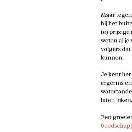
Maar tegen
bij het bui
te) prijzig
weten al j
volgers dat
kunnen.
Je kent het 
ergernis en
watertanden
laten lijken
Een groeie
boodschap