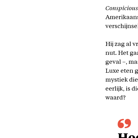
Conspiciou
Amerikaans
verschijns
Hij zag al 
nut. Het ga
geval –, ma
Luxe eten g
mystiek die
eerlijk, is 
waard?