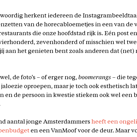
woordig herkent iedereen de Instagrambeeldtaal
tenzetten van de horecabloemetjes in een van de v
e restaurants die onze hoofdstad rijk is. Eén post 
e vierhonderd, zevenhonderd of misschien wel tw
 jíj aan het genieten bent zoals anderen dat (net) 
wel, de foto’s – of erger nog,
boomerangs
– die teg
 jaloezie oproepen, maar je toch ook esthetisch la
 en de persoon in kwestie stiekem ook wel een b
.
nd aantal jonge Amsterdammers
heeft een ongel
penbudget
en een VanMoof voor de deur. Maar v