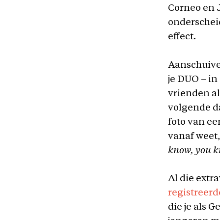
Corneo en 
onderscheid
effect.
Aanschuive
je DUO – in
vrienden al
volgende d
foto van e
vanaf weet,
know, you k
­Al die ext
registreerd
die je als 