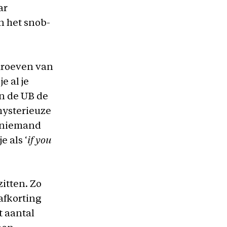
ar
n het snob-
hroeven van
e al je
n de UB de
 mysterieuze
g niemand
e als ‘
if you
zitten. Zo
afkorting
t aantal