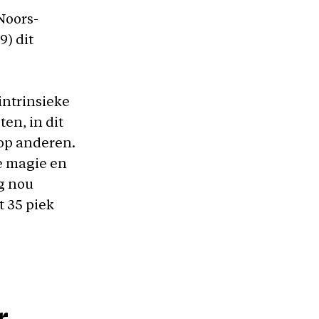
 Noors-
) dit
intrinsieke
en, in dit
 op anderen.
e magie en
eg nou
t 35 piek