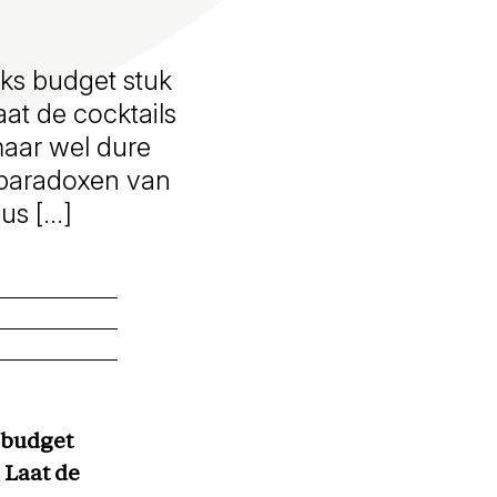
jks budget stuk
aat de cocktails
maar wel dure
 paradoxen van
uus […]
 budget
 Laat de