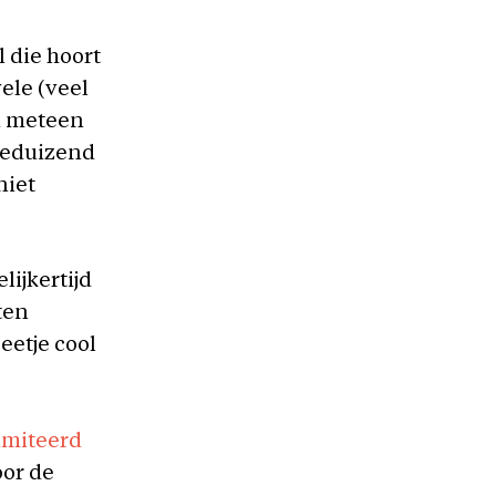
 die hoort
ele (veel
en meteen
eeduizend
niet
elijkertijd
ten
eetje cool
imiteerd
oor de