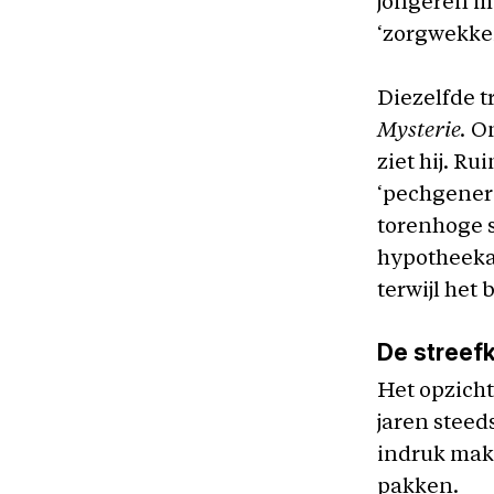
jongeren me
‘zorgwekke
Diezelfde t
Mysterie.
On
ziet hij. Ru
‘pechgenera
torenhoge s
hypotheeka
terwijl het
De streef
Het opzicht
jaren steed
indruk make
pakken.