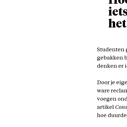
Hoe
iet
het
Studenten g
gebakken b
denken er i
Door je eig
ware reclam
voegen ond
artikel
Cons
hoe duurder