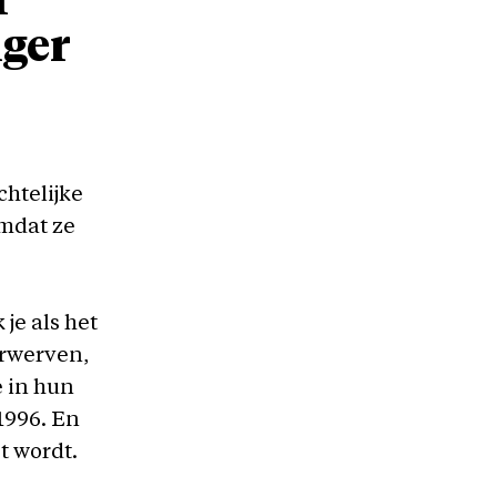
r
iger
htelijke
mdat ze
je als het
erwerven,
 in hun
1996. En
t wordt.