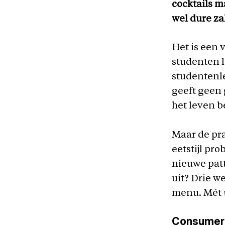
cocktails m
wel dure z
Het is een 
studenten 
studentenle
geeft geen 
het leven b
Maar de pra
eetstijl pr
nieuwe patt
uit? Drie w
menu. Mét
Consumere