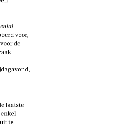
een
lenial
bberd voor,
 voor de
vaak
ijdagavond,
e laatste
 enkel
it te