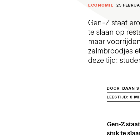
ECONOMIE
25 FEBRUA
Gen-Z staat ero
te slaan op res
maar voorrijden
zalmbroodjes e
deze tijd: stud
DOOR:
DAAN 
LEESTIJD:
6 M
Gen-Z staat
stuk te sla