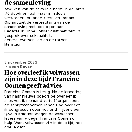
de samenleving
Afwijken van de seksuele norm: in de jaren
’70 doodnormaal, maar inmiddels
verworden tot taboe. Schrijver Ronald
Giphart ziet de verpreutsing van de
samenleving met lede ogen aan.
Redacteur Tibbe Jonker gaat met hem in
gesprek over seksualiteit,
generatieverschillen en de rol van
literatuur.
8 november 2023
Iris van Boven
Hoe overleef ik volwassen
zijn in deze tijd? Francine
Oomen geeft advies
Francine Oomen is terug. Na de lancering
van haar nieuwe boek ‘Hoe overleef ik
alles wat ik niemand vertel?’ organiseert
de schrijfster verschillende Hoe overleef
ik-congressen door het land. Tijdens een
Q&A in Kriterion vragen de volwassen
lezers van vroeger Francine Oomen om
hulp. Want volwassen zijn in deze tijd, hoe
doe je dat?