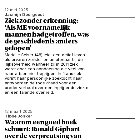
12 mei 2025
Jasmijn Doorgeest
Ziek zonder erkenning:
‘Als ME voornamelijk
mannen had getroffen, was
de geschiedenis anders
gelopen’
Mariëlle Selser (48) leidt een actief leven
als ervaren zeilster en ambtenaar bij de
Rijksoverheid wanneer zij in 2011 ziek
wordt door een aandoening die veel van
haar artsen niet begrijpen. In 'Landziek'
vormt haar persoonlijke zoektocht naar
antwoorden de rode draad voor een
breder verhaal over een ingrijpende ziekte
en een falende overheid.
12 maart 2025
Tibbe Jonker
Waarom een goed boek
schuurt: Ronald Giphart
over de verpreutsing van