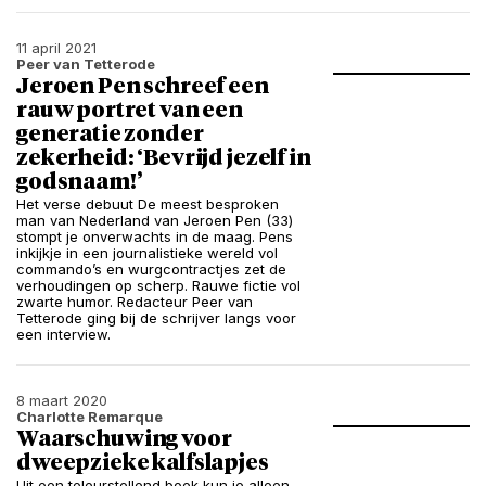
11 april 2021
Peer van Tetterode
Jeroen Pen schreef een
rauw portret van een
generatie zonder
zekerheid: ‘Bevrijd jezelf in
godsnaam!’
Het verse debuut De meest besproken
man van Nederland van Jeroen Pen (33)
stompt je onverwachts in de maag. Pens
inkijkje in een journalistieke wereld vol
commando’s en wurgcontractjes zet de
verhoudingen op scherp. Rauwe fictie vol
zwarte humor. Redacteur Peer van
Tetterode ging bij de schrijver langs voor
een interview.
8 maart 2020
Charlotte Remarque
Waarschuwing voor
dweepzieke kalfslapjes
Uit een teleurstellend boek kun je alleen