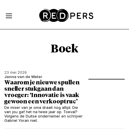
Skip and go to content
Directly to navigation
Boek
23 mei 2026
Janna van de Water
Waarom je nieuwe spullen
sneller stukgaan dan
vroeger: ‘Innovatie is vaak
gewoon een verkooptruc’
De mixer van je oma draait nog altijd. Die
van jou gaf het na twee jaar op. Toeval?
Volgens de Duitse ondernemer en schrijver
Gabriel Yoran niet.