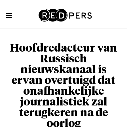
Skip and go to content
Directly to navigation
Hoofdredacteur van
Russisch
nieuwskanaal is
ervan overtuigd dat
onafhankelijke
journalistiek zal
terugkeren na de
oorlog