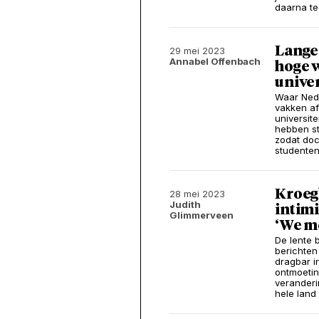
daarna te
Lange
29 mei 2023
Annabel Offenbach
hoge 
univer
Waar Nede
vakken af
universit
hebben st
zodat doc
studenten
Kroeg
28 mei 2023
Judith
intim
Glimmerveen
‘We m
De lente
berichten
dragbar i
ontmoeting
verander
hele land 