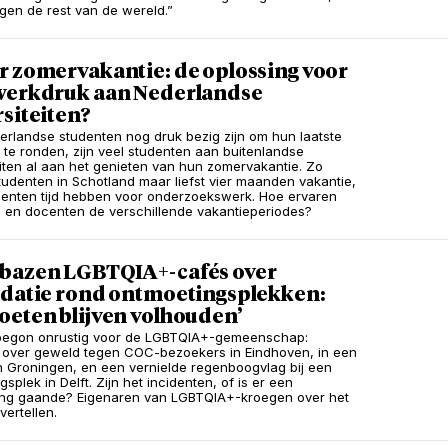
gen de rest van de wereld.”
r zomervakantie: de oplossing voor
werkdruk aan Nederlandse
siteiten?
rlandse studenten nog druk bezig zijn om hun laatste
 te ronden, zijn veel studenten aan buitenlandse
eiten al aan het genieten van hun zomervakantie. Zo
udenten in Schotland maar liefst vier maanden vakantie,
enten tijd hebben voor onderzoekswerk. Hoe ervaren
 en docenten de verschillende vakantieperiodes?
bazen LGBTQIA+-cafés over
idatie rond ontmoetingsplekken:
oeten blijven volhouden’
 begon onrustig voor de LGBTQIA+-gemeenschap:
 over geweld tegen COC-bezoekers in Eindhoven, in een
n Groningen, en een vernielde regenboogvlag bij een
splek in Delft. Zijn het incidenten, of is er een
ing gaande? Eigenaren van LGBTQIA+-kroegen over het
vertellen.