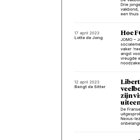
Drie jong
vakbond, 
een thuis
Hoe F
17 april 2023
Lotte de Jong
JOMO – Jo
socialem
vaker ‘ne
angst voo
vreugde e
noodzakeli
Libert
12 april 2023
Bengt de Sitter
veelb
zijn v
uitee
De Franse
uitgespro
Nexus-lez
onbelangri