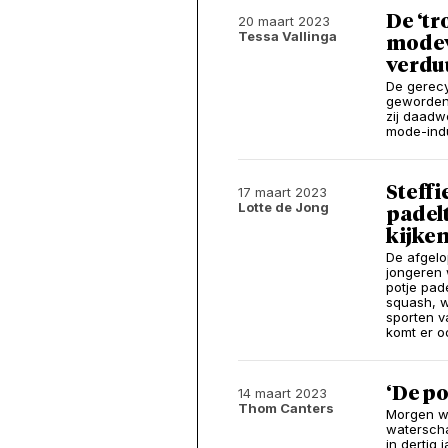
De ‘tr
20 maart 2023
Tessa Vallinga
modev
verdu
De gerecy
geworden.
zij daadw
mode-indu
Steffi
17 maart 2023
Lotte de Jong
padelt
kijken
De afgelo
jongeren 
potje pad
squash, w
sporten v
komt er o
‘De po
14 maart 2023
Thom Canters
Morgen wo
waterscha
in dertig 