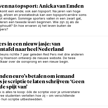
even na topsport: Anicka van Emden
 komt een einde; ook aan topsport. Na jaren van hoge
g, afzien en prestatiedruk kan een topsportcarrière soms
pt eindigen. Sommige sporters vallen in een zwart gat,
nderen een tweede leven beginnen. Wie zijn zij als de
ophoudt? En hoe ervaren zij het leven buiten de
pers?
rs in een nieuw jasje: van
ntafel naar heel Nederland
euns richtte 7 jaar geleden Red Pers met drie anderen
hy Hoenson ontwierp de nieuwe website. De twee
lkaar over de oorsprong en een nieuw begin.
nden euro’s betalen om iemand
 je scriptie te laten schrijven: ‘Geen
e spijt van’
jk is alles te koop: óók de scriptie voor je universitaire
wee studenten vertellen hoe zij – om verschillende
 hun scriptie uitbesteedden.