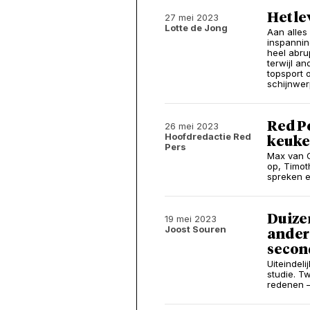
Het l
27 mei 2023
Lotte de Jong
Aan alles
inspannin
heel abru
terwijl a
topsport 
schijnwer
Red Pe
26 mei 2023
Hoofdredactie Red
keuke
Pers
Max van G
op, Timot
spreken e
Duize
19 mei 2023
Joost Souren
anders
second
Uiteindeli
studie. T
redenen –