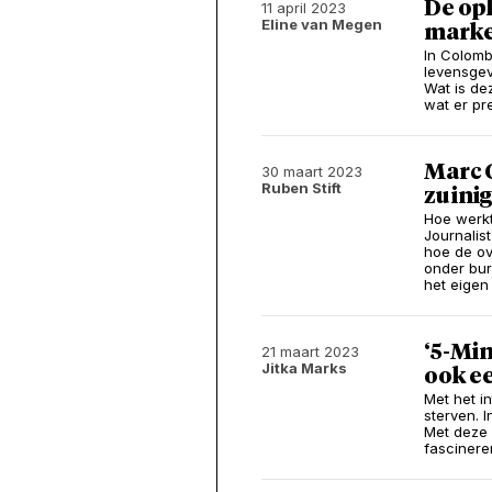
De opk
11 april 2023
Eline van Megen
marke
In Colomb
levensgev
Wat is d
wat er pre
Marc 
30 maart 2023
Ruben Stift
zuinig
Hoe werkt
Journalis
hoe de ov
onder bur
het eigen 
‘5-Min
21 maart 2023
Jitka Marks
ook e
Met het i
sterven. I
Met deze 
fascineren