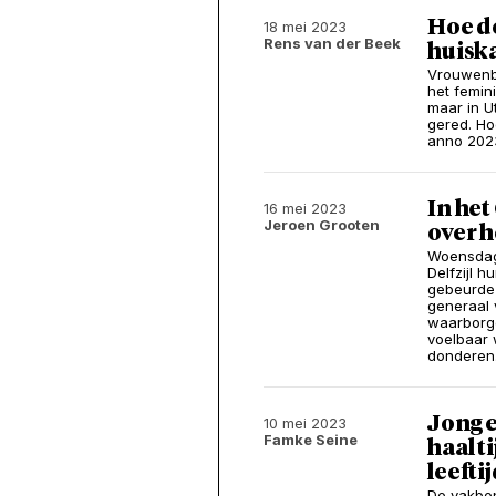
Hoe d
18 mei 2023
Rens van der Beek
huisk
Vrouwenbi
het femin
maar in U
gered. Ho
anno 202
In het
16 mei 2023
Jeroen Grooten
over h
Woensdaga
Delfzijl 
gebeurde 
generaal 
waarborgen
voelbaar 
donderen.
Jong e
10 mei 2023
Famke Seine
haal 
leefti
De vakbon