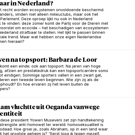
aar in Nederland?
et recht worden ecosystemen onvoldoende beschermd.
anders, vinden niet alleen milieuclubs, maar ook het
Parlement. Deze oproep lijkt nu ook in Nederland
 te vinden: deze zomer komt de Partij voor de Dieren met
voorstel om ecocide – het beschadigen van ecosystemen
ederland strafbaar te stellen. Het lijkt te passen binnen
ale trend. Maar wat hebben onze eigen Nederlandse
men hieraan?
ven na topsport: Barbara de Loor
 komt een einde; ook aan topsport. Na jaren van hoge
g, afzien en prestatiedruk kan een topsportcarrière soms
pt eindigen. Sommige sporters vallen in een zwart gat,
nderen een tweede leven beginnen. Wie zijn zij als de
ophoudt? En hoe ervaren zij het leven buiten de
pers?
am vluchtte uit Oeganda vanwege
dentiteit
ese president Yoweri Museveni zet zijn handtekening
strengste anti-homowet ter wereld: homoseksualiteit is
sdaad. Hoe groei je, zoals Abraham, op in een land waar
eit het grootste geheim is? “Eerst loog ik tegen mezelf,