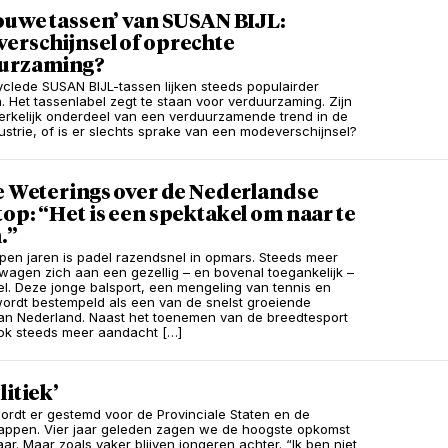
ouwe tassen’ van SUSAN BIJL:
erschijnsel of oprechte
urzaming?
clede SUSAN BIJL-tassen lijken steeds populairder
 Het tassenlabel zegt te staan voor verduurzaming. Zijn
erkelijk onderdeel van een verduurzamende trend in de
strie, of is er slechts sprake van een modeverschijnsel?
e Weterings over de Nederlandse
op: “Het is een spektakel om naar te
.”
pen jaren is padel razendsnel in opmars. Steeds meer
wagen zich aan een gezellig – en bovenal toegankelijk –
el. Deze jonge balsport, een mengeling van tennis en
ordt bestempeld als een van de snelst groeiende
an Nederland. Naast het toenemen van de breedtesport
ok steeds meer aandacht […]
litiek’
rdt er gestemd voor de Provinciale Staten en de
ppen. Vier jaar geleden zagen we de hoogste opkomst
jaar. Maar zoals vaker blijven jongeren achter. “Ik ben niet