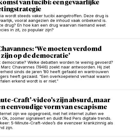
omst van tucibi: een gevaarlijke
tingstrategie
ia wordt steeds vaker tucibi aangetroffen. Deze drug is
aarlijk, vooral aangezien de inhoud vaak onbekend is.
eze drug? En hoe kan een drug waarvan niemand weet
cies in zit, zo populair zijn?
Chavannes: ‘We moeten verdomd
 zijn op de democratie’
 democratie? Welke debatten worden te weinig gevoerd?
t Marc Chavannes (1946) zoekt naar antwoorden. Hij ziet
erheid sinds de jaren ’80 heeft gefaald en wantrouwen
gers heeft gezaaid. “Een overkoepelend verhaal waarin
falen erkend wordt is er niet.”
ute-Craft’-video’s zijn absurd, maar
en eenvoudige vorm van escapisme
nternet zijn we opgegroeid, met het internet zullen we
n Ok, zoomer signaleert en duidt Red Pers digitale trends.
keer: 5-Minute-Craft-video’s die evenzeer krankzinnig als
d zijn.