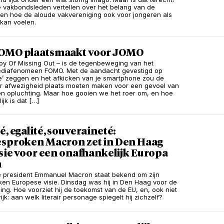
e vakbondsleden vertellen over het belang van de
en hoe de aloude vakvereniging ook voor jongeren als
 kan voelen.
OMO plaatsmaakt voor JOMO
y Of Missing Out – is de tegenbeweging van het
ediafenomeen FOMO. Met de aandacht gevestigd op
e’ zeggen en het afkicken van je smartphone zou de
r afwezigheid plaats moeten maken voor een gevoel van
n opluchting. Maar hoe gooien we het roer om, en hoe
jk is dat […]
é, egalité, souveraineté:
esproken Macron zet in Den Haag
isie voor een onafhankelijk Europa
n
 president Emmanuel Macron staat bekend om zijn
ken Europese visie. Dinsdag was hij in Den Haag voor de
ing. Hoe voorziet hij de toekomst van de EU, en, ook niet
jk: aan welk literair personage spiegelt hij zichzelf?