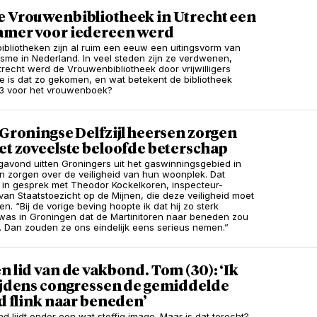
e Vrouwenbibliotheek in Utrecht een
amer voor iedereen werd
bliotheken zijn al ruim een eeuw een uitingsvorm van
isme in Nederland. In veel steden zijn ze verdwenen,
trecht werd de Vrouwenbibliotheek door vrijwilligers
e is dat zo gekomen, en wat betekent de bibliotheek
3 voor het vrouwenboek?
 Groningse Delfzijl heersen zorgen
et zoveelste beloofde beterschap
vond uitten Groningers uit het gaswinningsgebied in
hun zorgen over de veiligheid van hun woonplek. Dat
in gesprek met Theodor Kockelkoren, inspecteur-
van Staatstoezicht op de Mijnen, die deze veiligheid moet
. “Bij de vorige beving hoopte ik dat hij zo sterk
was in Groningen dat de Martinitoren naar beneden zou
 Dan zouden ze ons eindelijk eens serieus nemen.”
n lid van de vakbond. Tom (30): ‘Ik
tijdens congressen de gemiddelde
jd flink naar beneden’
d lijdt onder een wat stoffig imago. Maar is dat terecht?