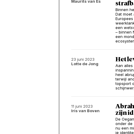
Maurits van Es
strafb
Binnen h
Dat moet 
Europees 
weerklank
een wets
– binnen N
een mondi
ecosyste
Het le
23 juni 2023
Lotte de Jong
Aan alles
inspannin
heel abru
terwijl a
topsport 
schijnwer
Abrah
11 juni 2023
Iris van Boven
zijn i
De Oegand
onder de 
nu een mi
je identit