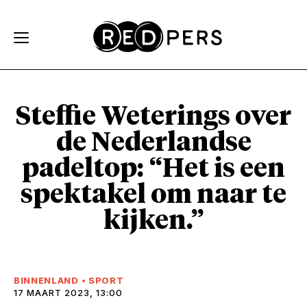
Skip and go to content
Directly to navigation
Steffie Weterings over
de Nederlandse
padeltop: “Het is een
spektakel om naar te
kijken.”
BINNENLAND
•
SPORT
17 MAART 2023, 13:00