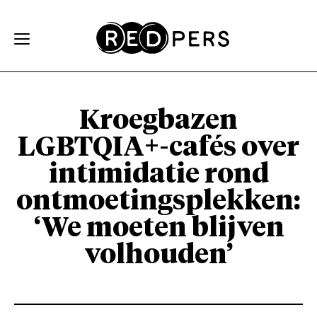
Skip and go to content
Directly to navigation
Kroegbazen
LGBTQIA+-cafés over
intimidatie rond
ontmoetingsplekken:
‘We moeten blijven
volhouden’