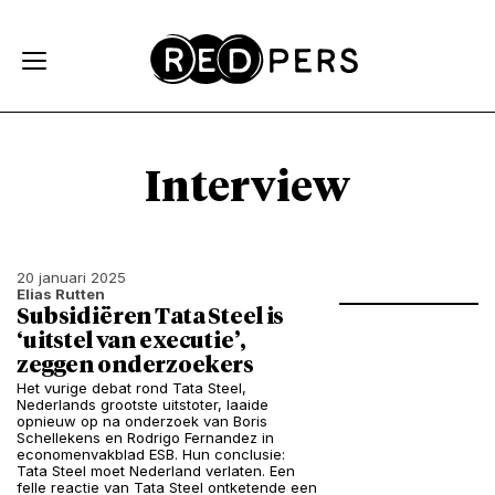
Skip and go to content
Directly to navigation
Interview
20 januari 2025
Elias Rutten
Subsidiëren Tata Steel is
‘uitstel van executie’,
zeggen onderzoekers
Het vurige debat rond Tata Steel,
Nederlands grootste uitstoter, laaide
opnieuw op na onderzoek van Boris
Schellekens en Rodrigo Fernandez in
economenvakblad ESB. Hun conclusie:
Tata Steel moet Nederland verlaten. Een
felle reactie van Tata Steel ontketende een