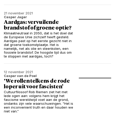
21 november 2021
Casper Jager
Aardgas: vervuilende
brandstof of groene optie?
Klimaatneutraal in 2050, dat is het doel dat
de Europese Unie zichzelf heeft gesteld.
Aardgas past op het eerste gezicht niet in
dat groene toekomstplaatje. Het is
namelijk, net als olie en steenkolen, een
fossiele brandstof. De hoogste tijd dus om
te stoppen met aardgas, toch?
12 november 2021
Caspar van de Poel
‘We rollen telkens de rode
loper uit voor fascisten’
Cultuurfilosoof Rob Riemen ziet het met
lede ogen aan: volgens hem krijgt het
fascisme wereldwijd voet aan de grond,
ondanks zijn vele waarschuwingen. “Het is
een inconvenient truth en daar houden we
niet van.”