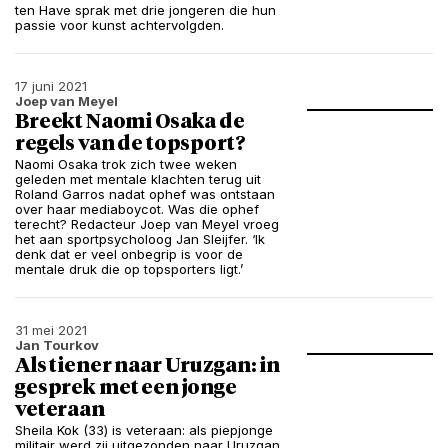
ten Have sprak met drie jongeren die hun
passie voor kunst achtervolgden.
17 juni 2021
Joep van Meyel
Breekt Naomi Osaka de
regels van de topsport?
Naomi Osaka trok zich twee weken
geleden met mentale klachten terug uit
Roland Garros nadat ophef was ontstaan
over haar mediaboycot. Was die ophef
terecht? Redacteur Joep van Meyel vroeg
het aan sportpsycholoog Jan Sleijfer. ‘Ik
denk dat er veel onbegrip is voor de
mentale druk die op topsporters ligt.’
31 mei 2021
Jan Tourkov
Als tiener naar Uruzgan: in
gesprek met een jonge
veteraan
Sheila Kok (33) is veteraan: als piepjonge
militair werd zij uitgezonden naar Uruzgan.