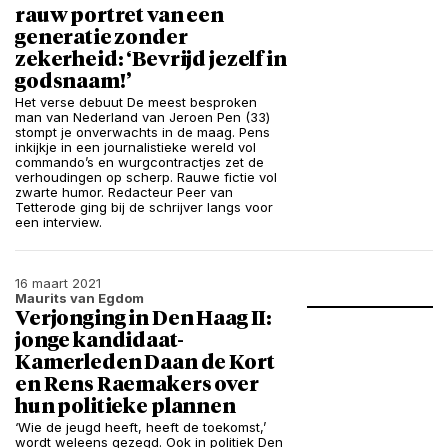
rauw portret van een
generatie zonder
zekerheid: ‘Bevrijd jezelf in
godsnaam!’
Het verse debuut De meest besproken
man van Nederland van Jeroen Pen (33)
stompt je onverwachts in de maag. Pens
inkijkje in een journalistieke wereld vol
commando’s en wurgcontractjes zet de
verhoudingen op scherp. Rauwe fictie vol
zwarte humor. Redacteur Peer van
Tetterode ging bij de schrijver langs voor
een interview.
16 maart 2021
Maurits van Egdom
Verjonging in Den Haag II:
jonge kandidaat-
Kamerleden Daan de Kort
en Rens Raemakers over
hun politieke plannen
‘Wie de jeugd heeft, heeft de toekomst,’
wordt weleens gezegd. Ook in politiek Den