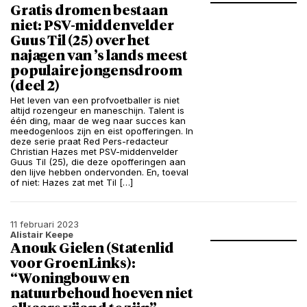
Gratis dromen bestaan
niet: PSV-middenvelder
Guus Til (25) over het
najagen van ’s lands meest
populaire jongensdroom
(deel 2)
Het leven van een profvoetballer is niet
altijd rozengeur en maneschijn. Talent is
één ding, maar de weg naar succes kan
meedogenloos zijn en eist opofferingen. In
deze serie praat Red Pers-redacteur
Christian Hazes met PSV-middenvelder
Guus Til (25), die deze opofferingen aan
den lijve hebben ondervonden. En, toeval
of niet: Hazes zat met Til […]
11 februari 2023
Alistair Keepe
Anouk Gielen (Statenlid
voor GroenLinks):
“Woningbouw en
natuurbehoud hoeven niet