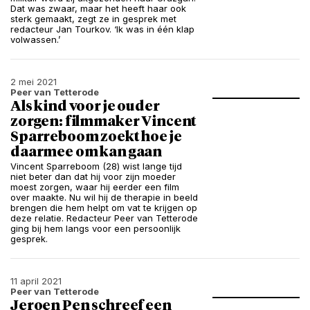
Dat was zwaar, maar het heeft haar ook
sterk gemaakt, zegt ze in gesprek met
redacteur Jan Tourkov. ‘Ik was in één klap
volwassen.’
2 mei 2021
Peer van Tetterode
Als kind voor je ouder
zorgen: filmmaker Vincent
Sparreboom zoekt hoe je
daarmee om kan gaan
Vincent Sparreboom (28) wist lange tijd
niet beter dan dat hij voor zijn moeder
moest zorgen, waar hij eerder een film
over maakte. Nu wil hij de therapie in beeld
brengen die hem helpt om vat te krijgen op
deze relatie. Redacteur Peer van Tetterode
ging bij hem langs voor een persoonlijk
gesprek.
11 april 2021
Peer van Tetterode
Jeroen Pen schreef een