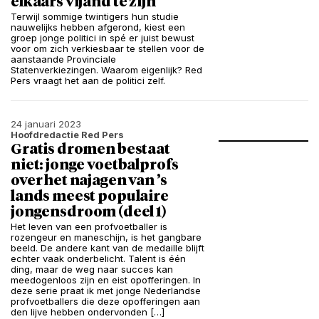
elkaars vijand te zijn”
Terwijl sommige twintigers hun studie
nauwelijks hebben afgerond, kiest een
groep jonge politici in spé er juist bewust
voor om zich verkiesbaar te stellen voor de
aanstaande Provinciale
Statenverkiezingen. Waarom eigenlijk? Red
Pers vraagt het aan de politici zelf.
24 januari 2023
Hoofdredactie Red Pers
Gratis dromen bestaat
niet: jonge voetbalprofs
over het najagen van ’s
lands meest populaire
jongensdroom (deel 1)
Het leven van een profvoetballer is
rozengeur en maneschijn, is het gangbare
beeld. De andere kant van de medaille blijft
echter vaak onderbelicht. Talent is één
ding, maar de weg naar succes kan
meedogenloos zijn en eist opofferingen. In
deze serie praat ik met jonge Nederlandse
profvoetballers die deze opofferingen aan
den lijve hebben ondervonden […]