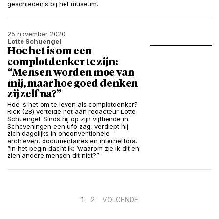
geschiedenis bij het museum.
25 november 2020
Lotte Schuengel
Hoe het is om een
complotdenker te zijn:
“Mensen worden moe van
mij, maar hoe goed denken
zij zelf na?”
Hoe is het om te leven als complotdenker?
Rick (28) vertelde het aan redacteur Lotte
Schuengel. Sinds hij op zijn vijftiende in
Scheveningen een ufo zag, verdiept hij
zich dagelijks in onconventionele
archieven, documentaires en internetfora.
“In het begin dacht ik: ‘waarom zie ik dit en
zien andere mensen dit niet?”
Berichten
1
2
VOLGENDE