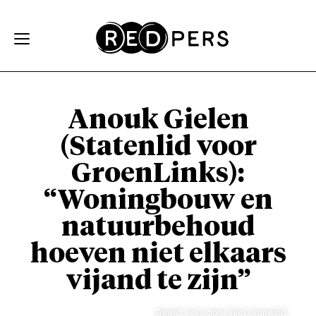
Skip and go to content
Directly to navigation
Anouk Gielen
(Statenlid voor
GroenLinks):
“Woningbouw en
natuurbehoud
hoeven niet elkaars
vijand te zijn”
Beeld: Foto door Yael Grunwald.