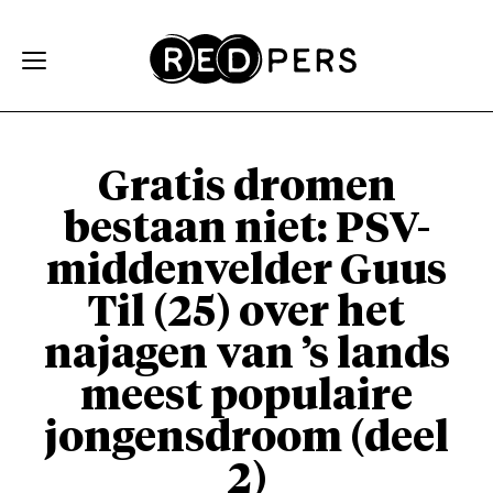
Skip and go to content
Directly to navigation
Gratis dromen
bestaan niet: PSV-
middenvelder Guus
Til (25) over het
najagen van ’s lands
meest populaire
jongensdroom (deel
2)