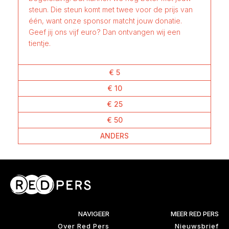
steun. Die steun komt met twee voor de prijs van
één, want onze sponsor matcht jouw donatie.
Geef jij ons vijf euro? Dan ontvangen wij een
tientje.
€ 5
€ 10
€ 25
€ 50
ANDERS
NAVIGEER
MEER RED PERS
Over Red Pers
Nieuwsbrief